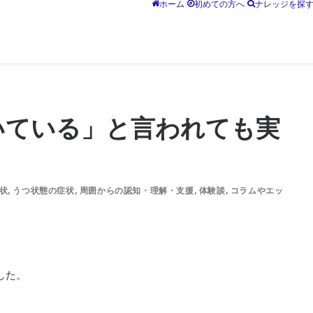
ホーム
初めての方へ
ナレッジを探
いている」と言われても実
状
,
うつ状態の症状
,
周囲からの認知・理解・支援
,
体験談
,
コラムやエッ
した。