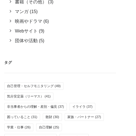
ad more
書籍（その他）
(3)
マンガ
(15)
by CH3COOH
映画やドラマ
(6)
Webサイト
(9)
団体や活動
(5)
タグ
自己管理・セルフモニタリング
(49)
気分安定薬（リーマス）
(41)
非当事者からの理解・差別・偏見
(37)
イライラ
(37)
困っていること
(31)
散財
(30)
家族・パートナー
(27)
学業・仕事
(26)
自己理解
(25)