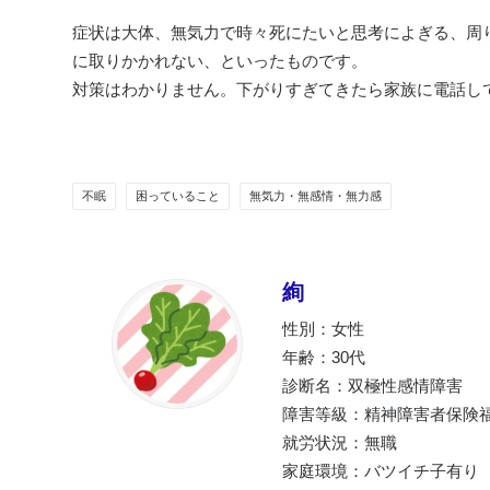
症状は大体、無気力で時々死にたいと思考によぎる、周
に取りかかれない、といったものです。
対策はわかりません。下がりすぎてきたら家族に電話し
不眠
困っていること
無気力・無感情・無力感
絢
性別：女性
年齢：30代
診断名：双極性感情障害
障害等級：精神障害者保険福
就労状況：無職
家庭環境：バツイチ子有り