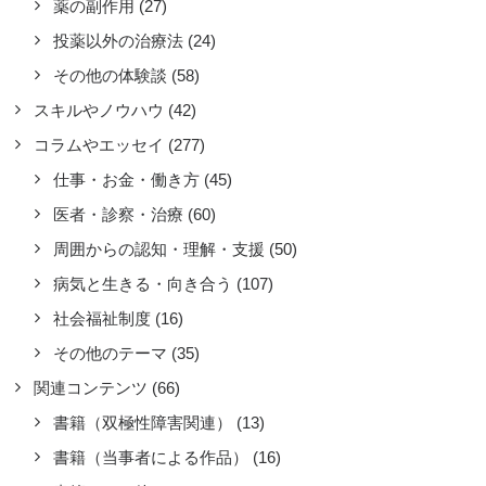
薬の副作用
(27)
投薬以外の治療法
(24)
その他の体験談
(58)
スキルやノウハウ
(42)
コラムやエッセイ
(277)
仕事・お金・働き方
(45)
医者・診察・治療
(60)
周囲からの認知・理解・支援
(50)
場へのカミングアウトが上手く行
、働きやすくなった
病気と生きる・向き合う
(107)
コラムやエッセイ
,
体験談
,
社会福祉制度
(16)
囲からの認知・理解・支援
,
成功体験
,
その他のテーマ
(35)
事・お金・働き方
関連コンテンツ
(66)
ょうど電通で過労自殺の事件があった
書籍（双極性障害関連）
(13)
に、会社に自分の病気についてぶっち
書籍（当事者による作品）
(16)
けました。