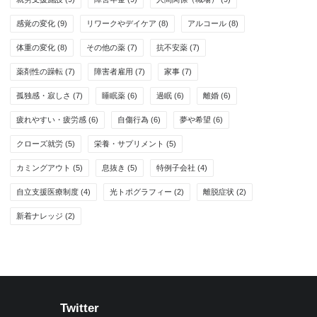
感覚の変化
(9)
リワークやデイケア
(8)
アルコール
(8)
体重の変化
(8)
その他の薬
(7)
抗不安薬
(7)
薬剤性の躁転
(7)
障害者雇用
(7)
家事
(7)
孤独感・寂しさ
(7)
睡眠薬
(6)
過眠
(6)
離婚
(6)
疲れやすい・疲労感
(6)
自傷行為
(6)
夢や希望
(6)
クローズ就労
(5)
栄養・サプリメント
(5)
カミングアウト
(5)
息抜き
(5)
特例子会社
(4)
自立支援医療制度
(4)
光トポグラフィー
(2)
離脱症状
(2)
新着ナレッジ
(2)
Twitter