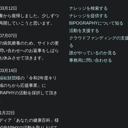
年03月12日
ナレッジを検索する
養から復帰しました。少しずつ
ナレッジを提供する
再開していこうと思います。
BIPOGRAPHYについて知る
活動を支援する
年07月07日
クラウドファンディングの支
の病気療養のため、サイトの更
る
問い合わせへのお返事をしばら
誰がやっているのか見る
お休みさせて頂きます。
事務局に問い合わせる
年03月14日
福祉財団
様の「令和2年度キリ
域のちから応援事業」に
OGRAPHYの活動を採択して頂き
。
年1月22日
メディア「あなたの健康百科」様
POGRAPHYの活動を取り上げて