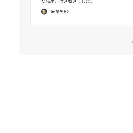
た結果、行き着きました。
by 闇そると