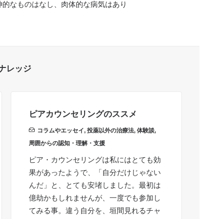
神的なものはなし、肉体的な病気はあり
ナレッジ
ピアカウンセリングのススメ
職
き
コラムやエッセイ
,
投薬以外の治療法
,
体験談
,
周囲からの認知・理解・支援
周
ピア・カウンセリングは私にはとても効
仕
果があったようで、「自分だけじゃない
ち
んだ」と、とても安堵しました。最初は
頃
億劫かもしれませんが、一度でも参加し
ゃ
てみる事。違う自分を、垣間見れるチャ