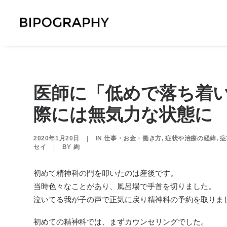
医師に「低めで落ち着
際には無気力な状態に
2020年1月20日
|
IN
仕事・お金・働き方
,
症状や治療の経緯
,
症
セイ
|
BY
絢
初めて精神科の門を叩いたのは産後です。
当時色々なことがあり、風呂場で手首を切りました。
泣いてる我が子の声で正気に戻り精神科の予約を取りま
初めての精神科では、まずカウンセリングでした。