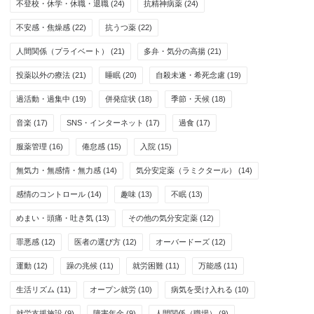
不登校・休学・休職・退職
(24)
抗精神病薬
(24)
不安感・焦燥感
(22)
抗うつ薬
(22)
人間関係（プライベート）
(21)
多弁・気分の高揚
(21)
投薬以外の療法
(21)
睡眠
(20)
自殺未遂・希死念慮
(19)
過活動・過集中
(19)
併発症状
(18)
季節・天候
(18)
音楽
(17)
SNS・インターネット
(17)
過食
(17)
服薬管理
(16)
倦怠感
(15)
入院
(15)
無気力・無感情・無力感
(14)
気分安定薬（ラミクタール）
(14)
感情のコントロール
(14)
趣味
(13)
不眠
(13)
めまい・頭痛・吐き気
(13)
その他の気分安定薬
(12)
罪悪感
(12)
医者の選び方
(12)
オーバードーズ
(12)
運動
(12)
躁の兆候
(11)
就労困難
(11)
万能感
(11)
生活リズム
(11)
オープン就労
(10)
病気を受け入れる
(10)
就労支援施設
(9)
障害年金
(9)
人間関係（職場）
(9)