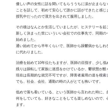
優しい声の女性に話を聞いてもらううちに涙が止まらな
ことを話して、初めて安心して誰かに話ができたと感じ
授乳中だったので漢方を出されて服用しました。
その後はなんとか生活していましたが、ヒステリーを起
新しく決まった世にいういい会社での仕事先で、同期の
始めました。
通い始めてから半年くらいで、医師から躁鬱病かもしれ
に代わりました。
治療を始めて10年位たちますが、医師の目指す、少し
残りは躁転して家族に迷惑をかけているか、鬱状態が酷
現在は長期的な就労不可ですが、障害者雇用の道を模索
でも、社会、会社、通勤の時の人がとても怖いです。
低めで落ち着いている、という医師から言われた時に、
何をしていても、好きなことをしても楽しめないので、
ます。