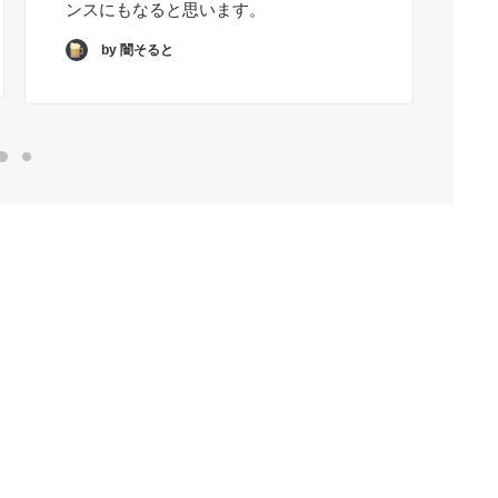
Re
ンスにもなると思います。
by 闇そると