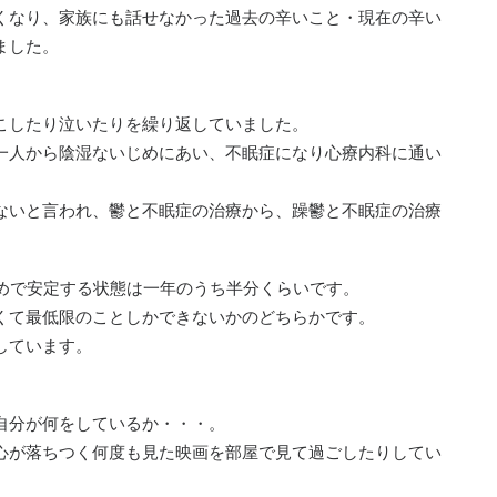
くなり、家族にも話せなかった過去の辛いこと・現在の辛い
ました。
こしたり泣いたりを繰り返していました。
一人から陰湿ないじめにあい、不眠症になり心療内科に通い
ないと言われ、鬱と不眠症の治療から、躁鬱と不眠症の治療
低めで安定する状態は一年のうち半分くらいです。
くて最低限のことしかできないかのどちらかです。
しています。
自分が何をしているか・・・。
心が落ちつく何度も見た映画を部屋で見て過ごしたりしてい