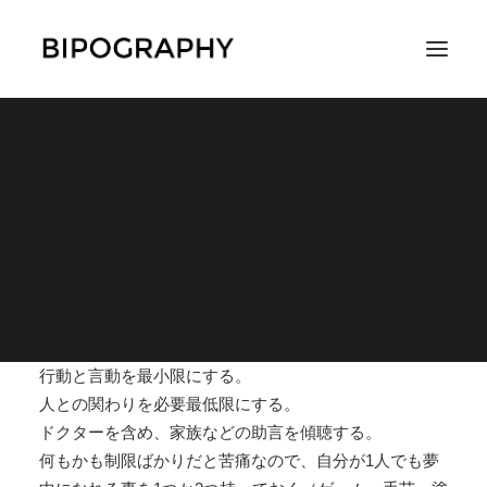
躁状態を沈静化させる
ためにしていること
SEARCH
2019年5月2日
|
IN
躁状態の時の過ごし方
,
対策
|
BY
YU
家から極力出ないようにする。
行動と言動を最小限にする。
人との関わりを必要最低限にする。
ドクターを含め、家族などの助言を傾聴する。
何もかも制限ばかりだと苦痛なので、自分が1人でも夢