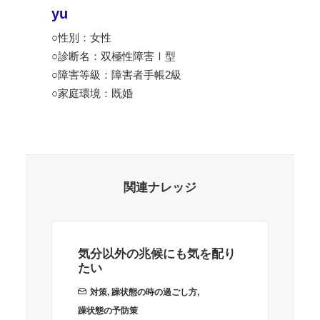
yu
○性別：女性
○診断名：双極性障害Ⅰ型
○障害等級：障害者手帳2級
○家庭環境：既婚
関連ナレッジ
気分以外の兆候にも気を配り
躁
たい
か
対策
,
躁状態の時の過ごし方
,
躁状態の予防策
あ