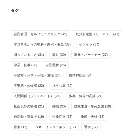
タグ
自己管理・セルフモニタリング
(49)
気分安定薬（リーマス）
(41)
非当事者からの理解・差別・偏見
(37)
イライラ
(37)
困っていること
(31)
散財
(30)
家族・パートナー
(27)
学業・仕事
(26)
自己理解
(25)
不登校・休学・休職・退職
(24)
抗精神病薬
(24)
不安感・焦燥感
(22)
抗うつ薬
(22)
人間関係（プライベート）
(21)
多弁・気分の高揚
(21)
投薬以外の療法
(21)
睡眠
(20)
自殺未遂・希死念慮
(19)
過活動・過集中
(19)
併発症状
(18)
季節・天候
(18)
音楽
(17)
SNS・インターネット
(17)
過食
(17)