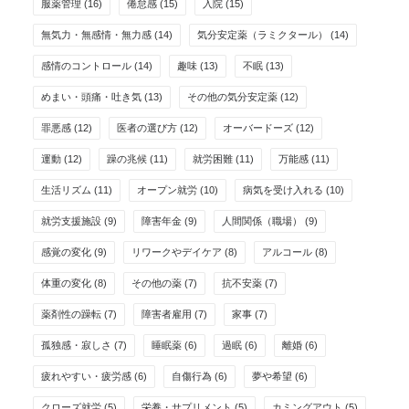
服薬管理
(16)
倦怠感
(15)
入院
(15)
無気力・無感情・無力感
(14)
気分安定薬（ラミクタール）
(14)
感情のコントロール
(14)
趣味
(13)
不眠
(13)
めまい・頭痛・吐き気
(13)
その他の気分安定薬
(12)
罪悪感
(12)
医者の選び方
(12)
オーバードーズ
(12)
運動
(12)
躁の兆候
(11)
就労困難
(11)
万能感
(11)
生活リズム
(11)
オープン就労
(10)
病気を受け入れる
(10)
就労支援施設
(9)
障害年金
(9)
人間関係（職場）
(9)
感覚の変化
(9)
リワークやデイケア
(8)
アルコール
(8)
体重の変化
(8)
その他の薬
(7)
抗不安薬
(7)
薬剤性の躁転
(7)
障害者雇用
(7)
家事
(7)
孤独感・寂しさ
(7)
睡眠薬
(6)
過眠
(6)
離婚
(6)
疲れやすい・疲労感
(6)
自傷行為
(6)
夢や希望
(6)
クローズ就労
(5)
栄養・サプリメント
(5)
カミングアウト
(5)