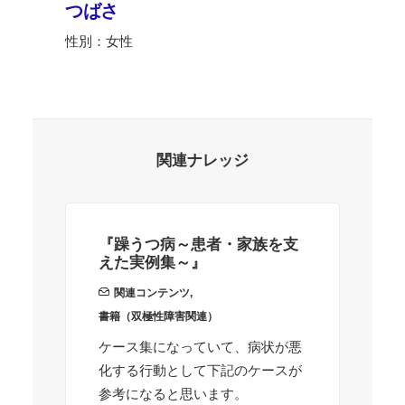
つばさ
性別：女性
関連ナレッジ
『躁うつ病～患者・家族を支
『
えた実例集～』
い
ー
関連コンテンツ
,
書籍（双極性障害関連）
書
ケース集になっていて、病状が悪
普
化する行動として下記のケースが
に
参考になると思います。