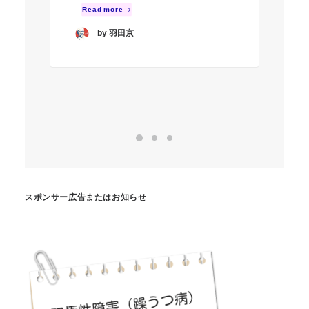
私
Read more
て
by 羽田京
R
スポンサー広告またはお知らせ