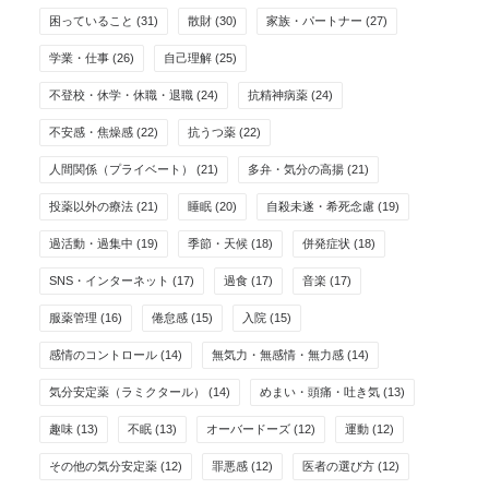
困っていること
(31)
散財
(30)
家族・パートナー
(27)
学業・仕事
(26)
自己理解
(25)
不登校・休学・休職・退職
(24)
抗精神病薬
(24)
不安感・焦燥感
(22)
抗うつ薬
(22)
人間関係（プライベート）
(21)
多弁・気分の高揚
(21)
投薬以外の療法
(21)
睡眠
(20)
自殺未遂・希死念慮
(19)
過活動・過集中
(19)
季節・天候
(18)
併発症状
(18)
SNS・インターネット
(17)
過食
(17)
音楽
(17)
服薬管理
(16)
倦怠感
(15)
入院
(15)
感情のコントロール
(14)
無気力・無感情・無力感
(14)
気分安定薬（ラミクタール）
(14)
めまい・頭痛・吐き気
(13)
趣味
(13)
不眠
(13)
オーバードーズ
(12)
運動
(12)
その他の気分安定薬
(12)
罪悪感
(12)
医者の選び方
(12)