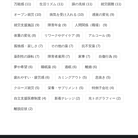
万能感
(11)
生活リズム
(11)
躁の兆候
(11)
就労困難
(11)
オープン就労
(10)
病気を受け入れる
(10)
感覚の変化
(9)
就労支援施設
(9)
障害年金
(9)
人間関係（職場）
(9)
体重の変化
(8)
リワークやデイケア
(8)
アルコール
(8)
孤独感・寂しさ
(7)
その他の薬
(7)
抗不安薬
(7)
薬剤性の躁転
(7)
障害者雇用
(7)
家事
(7)
自傷行為
(6)
夢や希望
(6)
睡眠薬
(6)
過眠
(6)
離婚
(6)
疲れやすい・疲労感
(6)
カミングアウト
(5)
息抜き
(5)
クローズ就労
(5)
栄養・サプリメント
(5)
特例子会社
(4)
自立支援医療制度
(4)
新着ナレッジ
(2)
光トポグラフィー
(2)
離脱症状
(2)