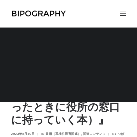
『社会保障のトリセツ
（医療・年金・介護・
SEARCH
労災・失業・障がい・
子育て・生活保護 困
ったときに役所の窓口
に持っていく本）』
2023年8月16日
|
IN
書籍（双極性障害関連）
,
関連コンテンツ
|
BY
つば