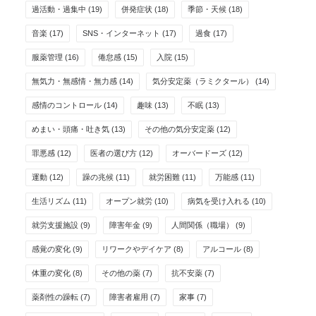
過活動・過集中
(19)
併発症状
(18)
季節・天候
(18)
音楽
(17)
SNS・インターネット
(17)
過食
(17)
服薬管理
(16)
倦怠感
(15)
入院
(15)
無気力・無感情・無力感
(14)
気分安定薬（ラミクタール）
(14)
感情のコントロール
(14)
趣味
(13)
不眠
(13)
めまい・頭痛・吐き気
(13)
その他の気分安定薬
(12)
罪悪感
(12)
医者の選び方
(12)
オーバードーズ
(12)
運動
(12)
躁の兆候
(11)
就労困難
(11)
万能感
(11)
生活リズム
(11)
オープン就労
(10)
病気を受け入れる
(10)
就労支援施設
(9)
障害年金
(9)
人間関係（職場）
(9)
感覚の変化
(9)
リワークやデイケア
(8)
アルコール
(8)
体重の変化
(8)
その他の薬
(7)
抗不安薬
(7)
薬剤性の躁転
(7)
障害者雇用
(7)
家事
(7)