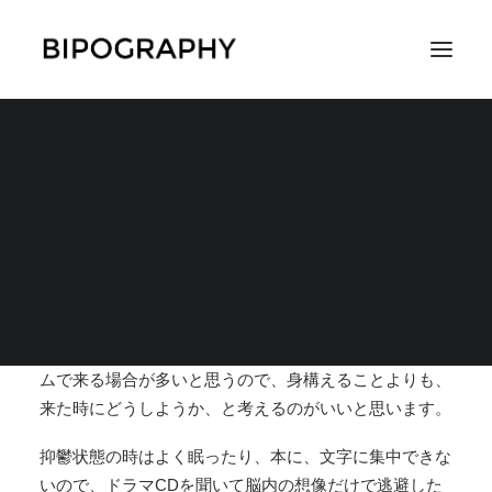
抑鬱状態になった時の
対処法
SEARCH
2020年10月8日
|
IN
対策
,
うつ状態の時の過ごし方
|
BY
おまえ
双極性障害はいつ気分が落ちるかわかりません。ランダ
ムで来る場合が多いと思うので、身構えることよりも、
来た時にどうしようか、と考えるのがいいと思います。
抑鬱状態の時はよく眠ったり、本に、文字に集中できな
いので、ドラマCDを聞いて脳内の想像だけで逃避した