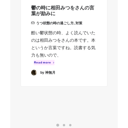
鬱の時に相田みつをさんの言
日
葉が励みに
に
うつ状態の時の過ごし方
,
対策
酷い鬱状態の時、よく読んでいた
私
のは相田みつをさんの本です。本
前
というか言葉ですね。読書する気
休
力も無いので、
間
起
Read more
い
by 神無月
ら