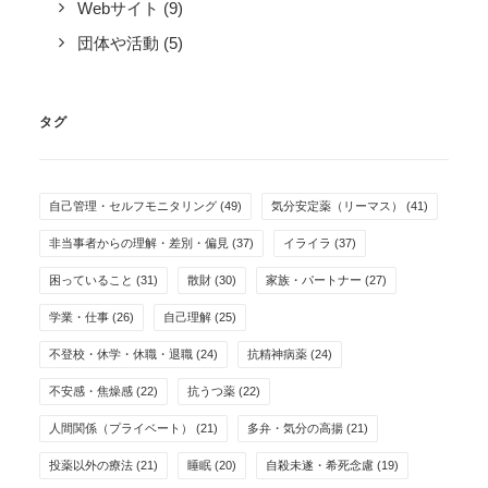
Webサイト
(9)
団体や活動
(5)
タグ
自己管理・セルフモニタリング
(49)
気分安定薬（リーマス）
(41)
非当事者からの理解・差別・偏見
(37)
イライラ
(37)
困っていること
(31)
散財
(30)
家族・パートナー
(27)
学業・仕事
(26)
自己理解
(25)
不登校・休学・休職・退職
(24)
抗精神病薬
(24)
不安感・焦燥感
(22)
抗うつ薬
(22)
人間関係（プライベート）
(21)
多弁・気分の高揚
(21)
投薬以外の療法
(21)
睡眠
(20)
自殺未遂・希死念慮
(19)