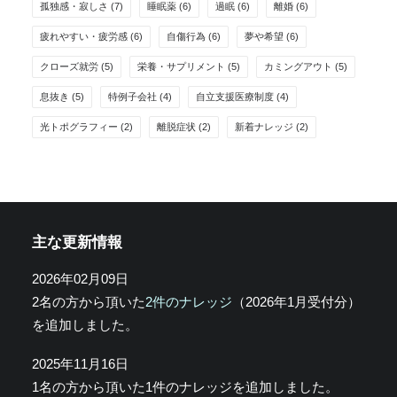
孤独感・寂しさ
(7)
睡眠薬
(6)
過眠
(6)
離婚
(6)
疲れやすい・疲労感
(6)
自傷行為
(6)
夢や希望
(6)
クローズ就労
(5)
栄養・サプリメント
(5)
カミングアウト
(5)
息抜き
(5)
特例子会社
(4)
自立支援医療制度
(4)
光トポグラフィー
(2)
離脱症状
(2)
新着ナレッジ
(2)
主な更新情報
2026年02月09日
2名の方から頂いた
2件のナレッジ
（2026年1月受付分）
を追加しました。
2025年11月16日
1名の方から頂いた1件のナレッジを追加しました。