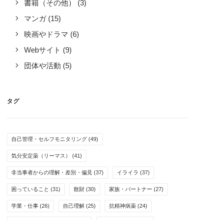
書籍（その他）
(3)
マンガ
(15)
映画やドラマ
(6)
Webサイト
(9)
団体や活動
(5)
タグ
自己管理・セルフモニタリング
(49)
気分安定薬（リーマス）
(41)
非当事者からの理解・差別・偏見
(37)
イライラ
(37)
困っていること
(31)
散財
(30)
家族・パートナー
(27)
学業・仕事
(26)
自己理解
(25)
抗精神病薬
(24)