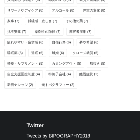
リワークやデイケア
(8)
アルコール
(8)
体重の変化
(8)
家事
(7)
孤独感・寂しさ
(7)
その他の薬
(7)
抗不安薬
(7)
薬剤性の躁転
(7)
障害者雇用
(7)
疲れやすい・疲労感
(6)
自傷行為
(6)
夢や希望
(6)
睡眠薬
(6)
過眠
(6)
離婚
(6)
クローズ就労
(5)
栄養・サプリメント
(5)
カミングアウト
(5)
息抜き
(5)
自立支援医療制度
(4)
特例子会社
(4)
離脱症状
(2)
新着ナレッジ
(2)
光トポグラフィー
(2)
Twitter
Tweets by BIPOGRAPHY2018