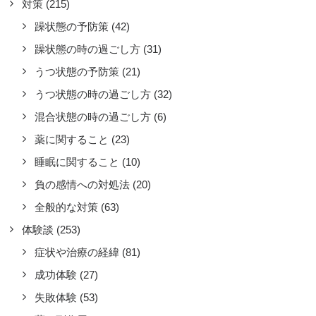
対策
(215)
族がいた方が良いとは思うけれど
躁状態の予防策
(42)
躁状態の時の過ごし方
(31)
コラムやエッセイ
,
医者・診察・治療
うつ状態の予防策
(21)
を飲むのをたまに忘れるようなので、
薬を管理してくれる家族がいた方がよ
うつ状態の時の過ごし方
(32)
と思う。また、躁転し始めるとすぐに
混合状態の時の過ごし方
(6)
状が進むので、早めに入院できるのが
薬に関すること
(23)
いが、家族などの理解がないと難しい
睡眠に関すること
(10)
感じている。しかし、結婚は諦めよう
思っている。婚活で気分が上がり下が
負の感情への対処法
(20)
することがあるので。
全般的な対策
(63)
by 匿名希望159
体験談
(253)
症状や治療の経緯
(81)
成功体験
(27)
失敗体験
(53)