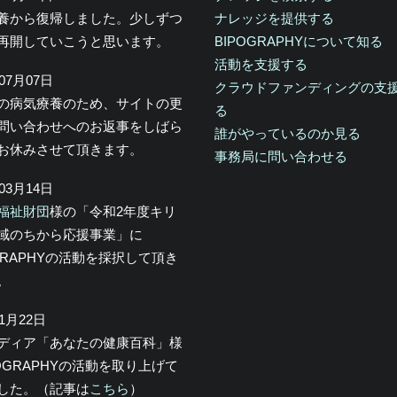
養から復帰しました。少しずつ
ナレッジを提供する
再開していこうと思います。
BIPOGRAPHYについて知る
活動を支援する
年07月07日
クラウドファンディングの支
の病気療養のため、サイトの更
る
問い合わせへのお返事をしばら
誰がやっているのか見る
お休みさせて頂きます。
事務局に問い合わせる
年03月14日
福祉財団
様の「令和2年度キリ
域のちから応援事業」に
OGRAPHYの活動を採択して頂き
。
年1月22日
メディア「あなたの健康百科」様
POGRAPHYの活動を取り上げて
した。（記事は
こちら
）