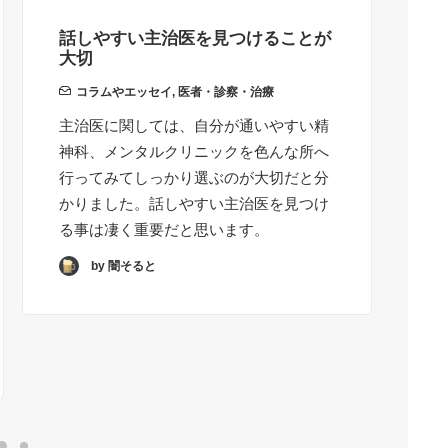
話しやすい主治医を見つけることが
家
大切
コラムやエッセイ
,
医者・診察・治療
薬
主治医に関しては、自分が通いやすい精
服
神科、メンタルクリニックを色んな所へ
い
行ってみてしっかり選ぶのが大切だと分
症
かりました。話しやすい主治医を見つけ
よ
る事は凄く重要だと思います。
と
と
by 闇そると
り