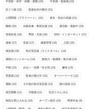
不登校・休学・休職・退職
(24)
不安感・焦燥感
(22)
抗うつ薬
(22)
投薬以外の療法
(21)
人間関係（プライベート）
(21)
多弁・気分の高揚
(21)
睡眠
(20)
自殺未遂・希死念慮
(19)
過活動・過集中
(19)
併発症状
(18)
季節・天候
(18)
SNS・インターネット
(17)
過食
(17)
音楽
(17)
服薬管理
(16)
入院
(15)
倦怠感
(15)
気分安定薬（ラミクタール）
(14)
感情のコントロール
(14)
無気力・無感情・無力感
(14)
不眠
(13)
めまい・頭痛・吐き気
(13)
趣味
(13)
罪悪感
(12)
医者の選び方
(12)
オーバードーズ
(12)
運動
(12)
その他の気分安定薬
(12)
躁の兆候
(11)
就労困難
(11)
万能感
(11)
生活リズム
(11)
病気を受け入れる
(10)
オープン就労
(10)
障害年金
(9)
人間関係（職場）
(9)
感覚の変化
(9)
就労支援施設
(9)