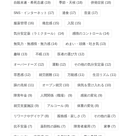
自殺未遂・希死念慮
(19)
季節・天候
(18)
併発症状
(18)
SNS・インターネット
(17)
過食
(17)
音楽
(17)
服薬管理
(16)
倦怠感
(15)
入院
(15)
気分安定薬（ラミクタール）
(14)
感情のコントロール
(14)
無気力・無感情・無力感
(14)
めまい・頭痛・吐き気
(13)
趣味
(13)
不眠
(13)
医者の選び方
(12)
オーバードーズ
(12)
運動
(12)
その他の気分安定薬
(12)
罪悪感
(12)
就労困難
(11)
万能感
(11)
生活リズム
(11)
躁の兆候
(11)
オープン就労
(10)
病気を受け入れる
(10)
障害年金
(9)
人間関係（職場）
(9)
感覚の変化
(9)
就労支援施設
(9)
アルコール
(8)
体重の変化
(8)
リワークやデイケア
(8)
孤独感・寂しさ
(7)
その他の薬
(7)
抗不安薬
(7)
薬剤性の躁転
(7)
障害者雇用
(7)
家事
(7)