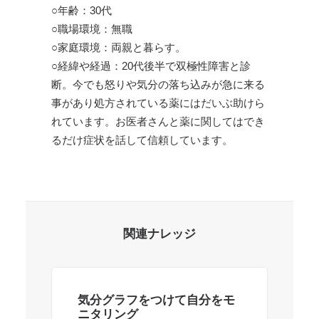
○年齢：30代
○職場環境：無職
○家庭環境：両親と暮らす。
○経緯や経過：20代後半で双極性障害と診
断。今でも怒りや気分の落ち込みが急に来る
事があり処方されている薬にはだいぶ助けら
れています。お医者さんと薬に関してはでき
るだけ症状を話して信頼しています。
関連ナレッジ
気分グラフをつけて自分をモ
私
ニタリング