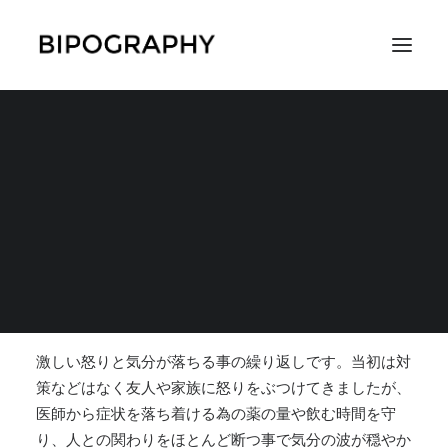
人との関わりをほとん
ど断つ事で気分の波が
SEARCH
穏やかに
2017年11月25日
|
IN
対策
,
全般的な対策
|
BY
ホッシー
激しい怒りと気分が落ちる事の繰り返しです。当初は対
策などはなく友人や家族に怒りをぶつけてきましたが、
医師から症状を落ち着ける為の薬の量や飲む時間を守
り、人との関わりをほとんど断つ事で気分の波が穏やか