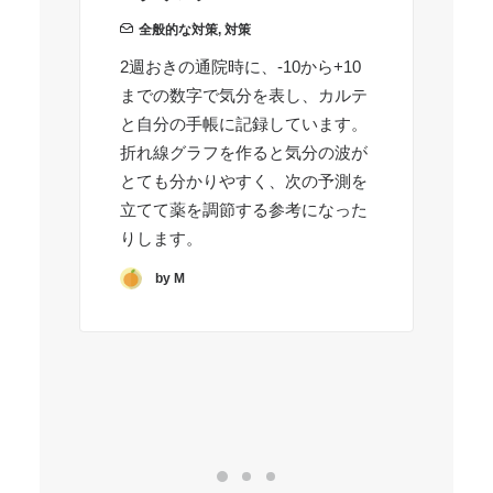
全般的な対策
,
対策
朝
2週おきの通院時に、-10から+10
に
までの数字で気分を表し、カルテ
コ
と自分の手帳に記録しています。
適
折れ線グラフを作ると気分の波が
投
とても分かりやすく、次の予測を
次
立てて薬を調節する参考になった
な
りします。
1
イ
by M
女
気