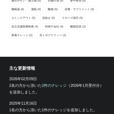
疲れやすい・疲労感
(6)
自傷行為
(6)
夢や希望
(6)
睡眠薬
(6)
過眠
(6)
離婚
(6)
栄養・サプリメント
(5)
カミングアウト
(5)
息抜き
(5)
クローズ就労
(5)
自立支援医療制度
(4)
特例子会社
(4)
離脱症状
(2)
新着ナレッジ
(2)
光トポグラフィー
(2)
主な更新情報
2026年02月09日
2名の方から頂いた
2件のナレッジ
（2026年1月受付分）
を追加しました。
2025年11月16日
1名の方から頂いた1件のナレッジを追加しました。