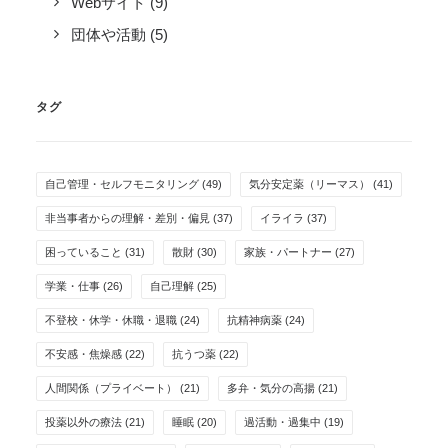
Webサイト
(9)
団体や活動
(5)
タグ
自己管理・セルフモニタリング
(49)
気分安定薬（リーマス）
(41)
非当事者からの理解・差別・偏見
(37)
イライラ
(37)
困っていること
(31)
散財
(30)
家族・パートナー
(27)
学業・仕事
(26)
自己理解
(25)
不登校・休学・休職・退職
(24)
抗精神病薬
(24)
不安感・焦燥感
(22)
抗うつ薬
(22)
人間関係（プライベート）
(21)
多弁・気分の高揚
(21)
投薬以外の療法
(21)
睡眠
(20)
過活動・過集中
(19)