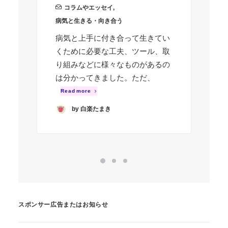
コラムやエッセイ
,
周
病気と生きる・向き合う
不
病気と上手に付き合って生きてい
い
くために必要な工夫、ツール、取
が
り組みなどに様々なものがあるの
ま
は分かってきました。ただ、
者
Read more
R
by 白楽たまき
スポンサー広告またはお知らせ