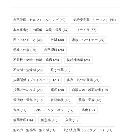
自己管理・セルフモニタリング
(49)
気分安定薬（リーマス）
(41)
非当事者からの理解・差別・偏見
(37)
イライラ
(37)
困っていること
(31)
散財
(30)
家族・パートナー
(27)
学業・仕事
(26)
自己理解
(25)
不登校・休学・休職・退職
(24)
抗精神病薬
(24)
不安感・焦燥感
(22)
抗うつ薬
(22)
人間関係（プライベート）
(21)
多弁・気分の高揚
(21)
投薬以外の療法
(21)
睡眠
(20)
自殺未遂・希死念慮
(19)
過活動・過集中
(19)
併発症状
(18)
季節・天候
(18)
音楽
(17)
SNS・インターネット
(17)
過食
(17)
服薬管理
(16)
倦怠感
(15)
入院
(15)
無気力・無感情・無力感
(14)
気分安定薬（ラミクタール）
(14)