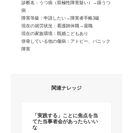
診断名：うつ病（双極性障害疑い）→躁うつ
病
障害等級：申請したい→障害者手帳3級
現在の就労状況：看護師休職→退職
現在の家族環境：既婚こどもあり
併発している他の傷病：アトピー、パニック
障害
関連ナレッジ
「実践する」ことに焦点を当
親
てた当事者会があったらいい
い
な