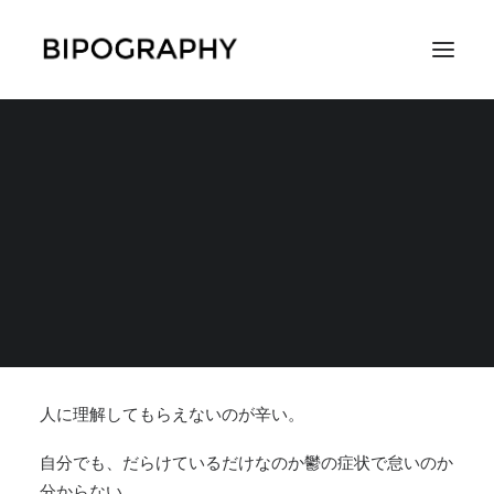
わからないこと、わか
ってもらえないことが
SEARCH
辛い
2020年8月29日
|
IN
周囲からの認知・理解・支援
,
病気と生きる・向き合う
,
コラムやエッセイ
|
BY
びわ
人に理解してもらえないのが辛い。
自分でも、だらけているだけなのか鬱の症状で怠いのか
分からない。