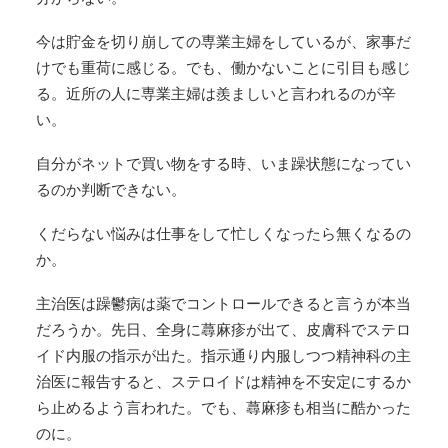
今は貯金を切り崩しての専業主婦をしているが、家事だ
けでも重荷に感じる。でも、働かないことに引目も感じ
る。近所の人に専業主婦は羨ましいと言われるのが辛
い。
自分がネットで買い物をする時、いま躁状態になってい
るのか判断できない。
くだらない悩みは仕事をして忙しくなったら無くなるの
か。
主治医は躁鬱病は薬でコントロールできると言うが本当
だろうか。先日、全身に蕁麻疹が出て、皮膚科でステロ
イド内服の指示が出た。指示通り内服しつつ精神科の主
治医に報告すると、ステロイドは精神を不安定にするか
ら止めるよう言われた。でも、蕁麻疹も相当に酷かった
のに。