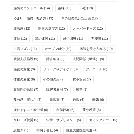
感情のコントロール
(14)
趣味
(13)
不眠
(13)
めまい・頭痛・吐き気
(13)
その他の気分安定薬
(12)
罪悪感
(12)
医者の選び方
(12)
オーバードーズ
(12)
運動
(12)
躁の兆候
(11)
就労困難
(11)
万能感
(11)
生活リズム
(11)
オープン就労
(10)
病気を受け入れる
(10)
就労支援施設
(9)
障害年金
(9)
人間関係（職場）
(9)
感覚の変化
(9)
リワークやデイケア
(8)
アルコール
(8)
体重の変化
(8)
その他の薬
(7)
抗不安薬
(7)
薬剤性の躁転
(7)
障害者雇用
(7)
家事
(7)
孤独感・寂しさ
(7)
睡眠薬
(6)
過眠
(6)
離婚
(6)
疲れやすい・疲労感
(6)
自傷行為
(6)
夢や希望
(6)
クローズ就労
(5)
栄養・サプリメント
(5)
カミングアウト
(5)
息抜き
(5)
特例子会社
(4)
自立支援医療制度
(4)