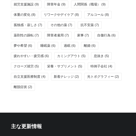
就労支援施設
(9)
障害年金
(9)
人間関係（職場）
(9)
体重の変化
(8)
リワークやデイケア
(8)
アルコール
(8)
孤独感・寂しさ
(7)
その他の薬
(7)
抗不安薬
(7)
薬剤性の躁転
(7)
障害者雇用
(7)
家事
(7)
自傷行為
(6)
夢や希望
(6)
睡眠薬
(6)
過眠
(6)
離婚
(6)
疲れやすい・疲労感
(6)
カミングアウト
(5)
息抜き
(5)
クローズ就労
(5)
栄養・サプリメント
(5)
特例子会社
(4)
自立支援医療制度
(4)
新着ナレッジ
(2)
光トポグラフィー
(2)
離脱症状
(2)
主な更新情報