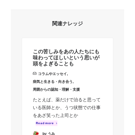
関連ナレッジ
この苦しみをあの人たちにも
わ
味わってほしいという思いが
ら
頭をよぎることも
コラムやエッセイ
,
病
病気と生きる・向き合う
,
周
周囲からの認知・理解・支援
人
たとえば、薬だけで治ると思って
い
いる医師とか、うつ状態での仕事
自
をあざ笑った上司とか
か
Read more
い
by うみ