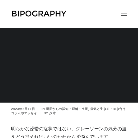
この辛さを誰とも分か
ち合えないことに孤独
SEARCH
を感じ、叫び出したく
なる
2023年2月17日
|
IN
周囲からの認知・理解・支援
,
病気と生きる・向き合う
,
コラムやエッセイ
|
BY
夕木
明らかな躁鬱の症状ではない、グレーゾーンの気分の波
をどう捉えればいいのかわからず悩んでいます。