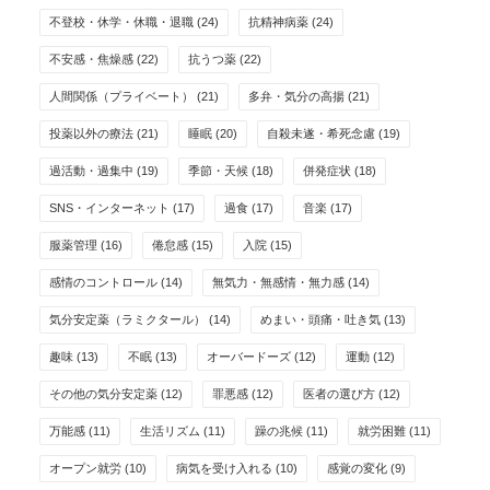
不登校・休学・休職・退職
(24)
抗精神病薬
(24)
不安感・焦燥感
(22)
抗うつ薬
(22)
人間関係（プライベート）
(21)
多弁・気分の高揚
(21)
投薬以外の療法
(21)
睡眠
(20)
自殺未遂・希死念慮
(19)
過活動・過集中
(19)
季節・天候
(18)
併発症状
(18)
SNS・インターネット
(17)
過食
(17)
音楽
(17)
服薬管理
(16)
倦怠感
(15)
入院
(15)
感情のコントロール
(14)
無気力・無感情・無力感
(14)
気分安定薬（ラミクタール）
(14)
めまい・頭痛・吐き気
(13)
趣味
(13)
不眠
(13)
オーバードーズ
(12)
運動
(12)
その他の気分安定薬
(12)
罪悪感
(12)
医者の選び方
(12)
万能感
(11)
生活リズム
(11)
躁の兆候
(11)
就労困難
(11)
オープン就労
(10)
病気を受け入れる
(10)
感覚の変化
(9)