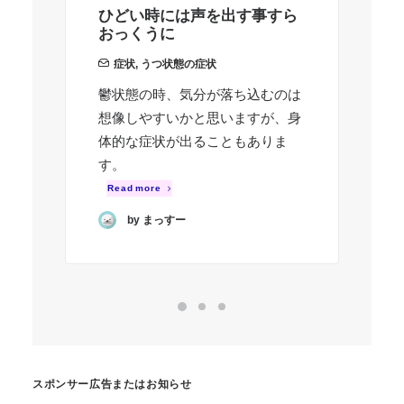
ひどい時には声を出す事すら
体
おっくうに
覚
症状
,
うつ状態の症状
鬱状態の時、気分が落ち込むのは
う
想像しやすいかと思いますが、身
い
体的な症状が出ることもありま
に
す。
Read more
by まっすー
スポンサー広告またはお知らせ