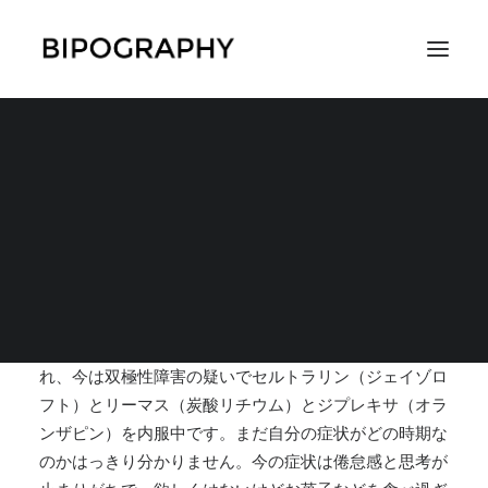
自分の症状がはっきり
わからない
SEARCH
2019年12月1日
|
IN
症状
,
うつ状態の症状
|
BY
びわ
看護師で今は休職中です。2018年にうつ病と診断さ
れ、今は双極性障害の疑いでセルトラリン
（ジェイゾロ
フト）とリーマス（炭酸リチウム）とジプレキサ（オラ
ンザピン）を内服中です。まだ自分の症状がどの時期な
のかはっきり分かりません。今の症状は倦怠感と思考が