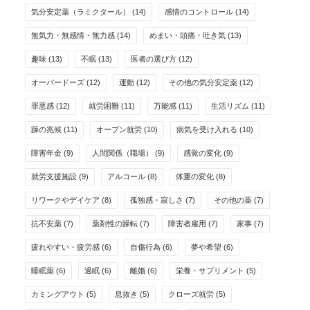
気分安定薬（ラミクタール）
(14)
感情のコントロール
(14)
無気力・無感情・無力感
(14)
めまい・頭痛・吐き気
(13)
趣味
(13)
不眠
(13)
医者の選び方
(12)
オーバードーズ
(12)
運動
(12)
その他の気分安定薬
(12)
罪悪感
(12)
就労困難
(11)
万能感
(11)
生活リズム
(11)
躁の兆候
(11)
オープン就労
(10)
病気を受け入れる
(10)
障害年金
(9)
人間関係（職場）
(9)
感覚の変化
(9)
就労支援施設
(9)
アルコール
(8)
体重の変化
(8)
リワークやデイケア
(8)
孤独感・寂しさ
(7)
その他の薬
(7)
抗不安薬
(7)
薬剤性の躁転
(7)
障害者雇用
(7)
家事
(7)
疲れやすい・疲労感
(6)
自傷行為
(6)
夢や希望
(6)
睡眠薬
(6)
過眠
(6)
離婚
(6)
栄養・サプリメント
(5)
カミングアウト
(5)
息抜き
(5)
クローズ就労
(5)