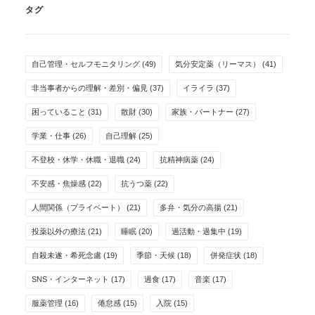
タグ
自己管理・セルフモニタリング
(49)
気分安定薬（リーマス）
(41)
非当事者からの理解・差別・偏見
(37)
イライラ
(37)
困っていること
(31)
散財
(30)
家族・パートナー
(27)
学業・仕事
(26)
自己理解
(25)
不登校・休学・休職・退職
(24)
抗精神病薬
(24)
不安感・焦燥感
(22)
抗うつ薬
(22)
人間関係（プライベート）
(21)
多弁・気分の高揚
(21)
投薬以外の療法
(21)
睡眠
(20)
過活動・過集中
(19)
自殺未遂・希死念慮
(19)
季節・天候
(18)
併発症状
(18)
SNS・インターネット
(17)
過食
(17)
音楽
(17)
服薬管理
(16)
倦怠感
(15)
入院
(15)