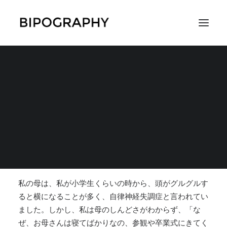
遺伝することがあると
知り、理解できたこ
SEARCH
と、不安になったこと
2020年3月8日
|
IN
コラムやエッセイ
,
その他のテーマ
|
BY
二児の母
私の母は、私が小学生くらいの時から、頭がグルグルす
ると横になることが多く、自律神経失調症と言われてい
ました。
しかし、私は母のしんどさがわからず、「な
ぜ、お母さんは寝てばかりなの、参観や卒業式にきてく