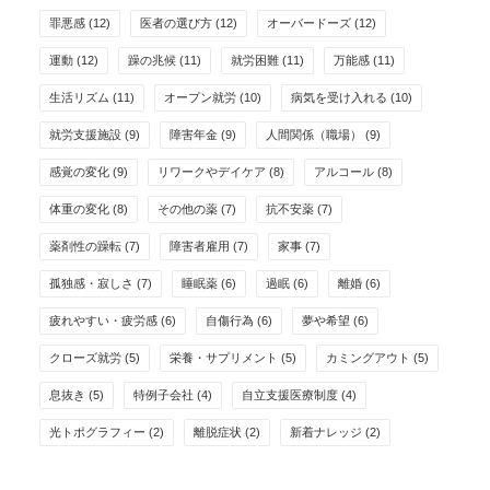
罪悪感
(12)
医者の選び方
(12)
オーバードーズ
(12)
運動
(12)
躁の兆候
(11)
就労困難
(11)
万能感
(11)
生活リズム
(11)
オープン就労
(10)
病気を受け入れる
(10)
就労支援施設
(9)
障害年金
(9)
人間関係（職場）
(9)
感覚の変化
(9)
リワークやデイケア
(8)
アルコール
(8)
体重の変化
(8)
その他の薬
(7)
抗不安薬
(7)
薬剤性の躁転
(7)
障害者雇用
(7)
家事
(7)
孤独感・寂しさ
(7)
睡眠薬
(6)
過眠
(6)
離婚
(6)
疲れやすい・疲労感
(6)
自傷行為
(6)
夢や希望
(6)
クローズ就労
(5)
栄養・サプリメント
(5)
カミングアウト
(5)
息抜き
(5)
特例子会社
(4)
自立支援医療制度
(4)
光トポグラフィー
(2)
離脱症状
(2)
新着ナレッジ
(2)