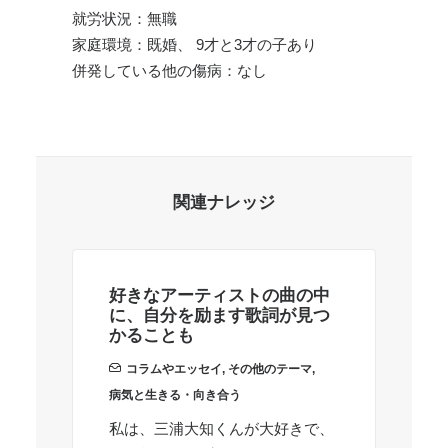
就労状況：無職
家庭環境：既婚、 9才と3才の子あり
併発している他の傷病：なし
関連ナレッジ
好きなアーティストの曲の中
主
に、自分を励ます歌詞が見つ
害
かることも
と
コラムやエッセイ
,
その他のテーマ
,
病気と生きる・向き合う
医
私は、三浦大知くんが大好きで、
私