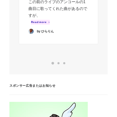
この前のライブのアンコールの1
態
曲目に歌ってくれた曲があるので
な
すが、
う
を
Read more
R
by ひらりん
スポンサー広告またはお知らせ