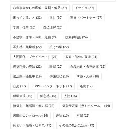
非当事者からの理解・差別・偏見
(37)
イライラ
(37)
困っていること
(31)
散財
(30)
家族・パートナー
(27)
学業・仕事
(26)
自己理解
(25)
不登校・休学・休職・退職
(24)
抗精神病薬
(24)
不安感・焦燥感
(22)
抗うつ薬
(22)
人間関係（プライベート）
(21)
多弁・気分の高揚
(21)
投薬以外の療法
(21)
睡眠
(20)
自殺未遂・希死念慮
(19)
過活動・過集中
(19)
併発症状
(18)
季節・天候
(18)
音楽
(17)
SNS・インターネット
(17)
過食
(17)
服薬管理
(16)
倦怠感
(15)
入院
(15)
無気力・無感情・無力感
(14)
気分安定薬（ラミクタール）
(14)
感情のコントロール
(14)
趣味
(13)
不眠
(13)
めまい・頭痛・吐き気
(13)
その他の気分安定薬
(12)