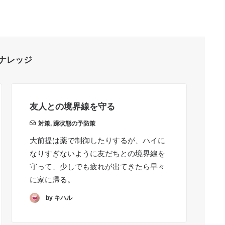
ナレッジ
友人との境界線を守る
「
対策
,
躁状態の予防策
大前提は薬で制御したりするが、ハイに
か
なりすぎないように友だちとの境界線を
く
守って、少しでも疲れが出てきたら早々
喜
に家に帰る。
わ
で
by キハル
ン