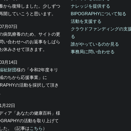
養から復帰しました。少しずつ
ナレッジを提供する
再開していこうと思います。
BIPOGRAPHYについて知る
活動を支援する
年07月07日
クラウドファンディングの支
の病気療養のため、サイトの更
る
問い合わせへのお返事をしばら
誰がやっているのか見る
お休みさせて頂きます。
事務局に問い合わせる
年03月14日
福祉財団
様の「令和2年度キリ
域のちから応援事業」に
OGRAPHYの活動を採択して頂き
。
年1月22日
メディア「あなたの健康百科」様
POGRAPHYの活動を取り上げて
した。（記事は
こちら
）