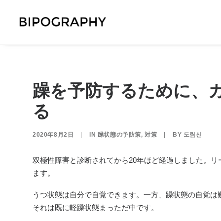
躁を予防するために、
る
2020年8月2日
|
IN
躁状態の予防策
,
対策
|
BY
도림신
双極性障害と診断されてから20年ほど経過しました。
ます。
うつ状態は自分で自覚できます。一方、躁状態の自覚は
それは既に軽躁状態まっただ中です。