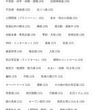
不登校・休学・休職・退職
(24)
抗精神病薬
(24)
不安感・焦燥感
(22)
抗うつ薬
(22)
人間関係（プライベート）
(21)
多弁・気分の高揚
(21)
投薬以外の療法
(21)
睡眠
(20)
過活動・過集中
(19)
自殺未遂・希死念慮
(19)
季節・天候
(18)
併発症状
(18)
SNS・インターネット
(17)
過食
(17)
音楽
(17)
服薬管理
(16)
倦怠感
(15)
入院
(15)
気分安定薬（ラミクタール）
(14)
感情のコントロール
(14)
無気力・無感情・無力感
(14)
めまい・頭痛・吐き気
(13)
趣味
(13)
不眠
(13)
医者の選び方
(12)
オーバードーズ
(12)
運動
(12)
その他の気分安定薬
(12)
罪悪感
(12)
就労困難
(11)
万能感
(11)
生活リズム
(11)
躁の兆候
(11)
オープン就労
(10)
病気を受け入れる
(10)
障害年金
(9)
人間関係（職場）
(9)
感覚の変化
(9)