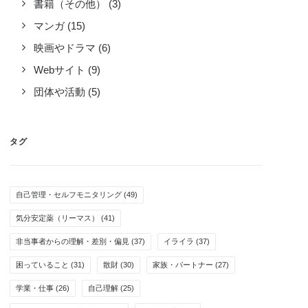
書籍（その他）
(3)
マンガ
(15)
映画やドラマ
(6)
Webサイト
(9)
団体や活動
(5)
タグ
自己管理・セルフモニタリング
(49)
気分安定薬（リーマス）
(41)
非当事者からの理解・差別・偏見
(37)
イライラ
(37)
困っていること
(31)
散財
(30)
家族・パートナー
(27)
学業・仕事
(26)
自己理解
(25)