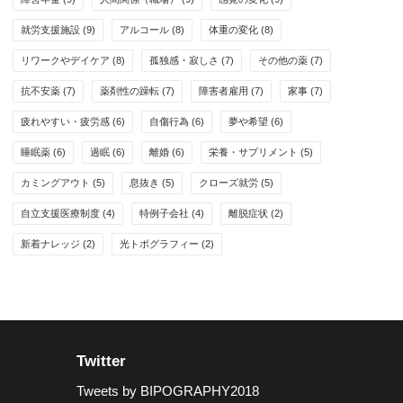
就労支援施設
(9)
アルコール
(8)
体重の変化
(8)
リワークやデイケア
(8)
孤独感・寂しさ
(7)
その他の薬
(7)
抗不安薬
(7)
薬剤性の躁転
(7)
障害者雇用
(7)
家事
(7)
疲れやすい・疲労感
(6)
自傷行為
(6)
夢や希望
(6)
睡眠薬
(6)
過眠
(6)
離婚
(6)
栄養・サプリメント
(5)
カミングアウト
(5)
息抜き
(5)
クローズ就労
(5)
自立支援医療制度
(4)
特例子会社
(4)
離脱症状
(2)
新着ナレッジ
(2)
光トポグラフィー
(2)
Twitter
Tweets by BIPOGRAPHY2018