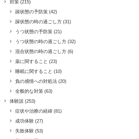
対策
(215)
躁状態の予防策
(42)
躁状態の時の過ごし方
(31)
うつ状態の予防策
(21)
うつ状態の時の過ごし方
(32)
混合状態の時の過ごし方
(6)
薬に関すること
(23)
睡眠に関すること
(10)
負の感情への対処法
(20)
全般的な対策
(63)
体験談
(253)
うつ薬だと気分の波を大きくして
症状や治療の経緯
(81)
まう気がする
成功体験
(27)
コラムやエッセイ
,
体験談
,
薬の副作用
,
失敗体験
(53)
者・診察・治療