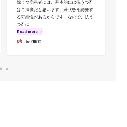
躁うつ病患者には、基本的には抗うつ剤
躁
はご法度だと思います。躁状態を誘発す
態
る可能性があるからです。なので、抗う
ぐ
つ剤は
ん
Read more
Re
by 羽田京