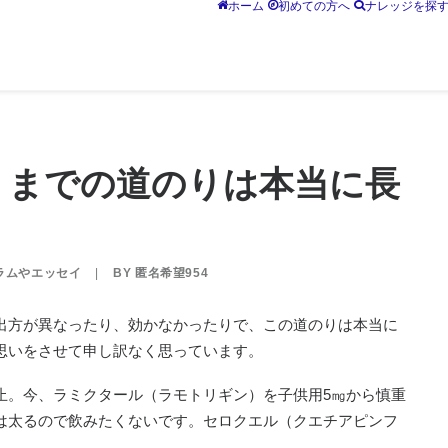
ホーム
初めての方へ
ナレッジを探
うまでの道のりは本当に長
ラムやエッセイ
|
BY
匿名希望954
出方が異なったり、効かなかったりで、この道のりは本当に
思いをさせて申し訳なく思っています。
止。今、ラミクタール（ラモトリギン）を子供用5㎎から慎重
は太るので飲みたくないです。セロクエル（クエチアピンフ