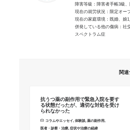
障害等級：障害者手帳3級、
現在の就労状況：限定オー
現在の家庭環境：既婚、娘1
併発している他の傷病：社
スペクトラム症
関連
抗うつ薬の副作用で緊急入院を要す
る状態だったが、適切な対処を受け
られなかった
コラムやエッセイ
,
体験談
,
薬の副作用
,
医者・診察・治療
,
症状や治療の経緯