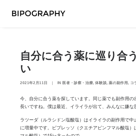
自分に合う薬に巡り合
い
2021年2月11日
|
IN
医者・診察・治療
,
体験談
,
薬の副作用
,
コ
今、自分に合う薬を探しています。同じ薬でも副作用の
長いですね。
僕は最近、イライラが出て、みんなに嫌な
ラツーダ（ルラシドン塩酸塩）はイライラの副作用で中
に増量中です。ビプレッソ（クエチアピンフマル酸塩）
マル酸塩）で15㎏太ったので。