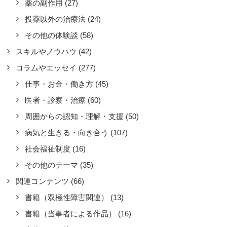
薬の副作用
(27)
状態を抑えられれば、反動で来る鬱状
の波も小さくなります。私はここ7年
投薬以外の治療法
(24)
らい抗鬱薬（ジェイゾロフト等）を飲
その他の体験談
(58)
でいません。
スキルやノウハウ
(42)
ad more
コラムやエッセイ
(277)
by 双極とかげ
仕事・お金・働き方
(45)
医者・診察・治療
(60)
周囲からの認知・理解・支援
(50)
病気と生きる・向き合う
(107)
社会福祉制度
(16)
その他のテーマ
(35)
関連コンテンツ
(66)
書籍（双極性障害関連）
(13)
書籍（当事者による作品）
(16)