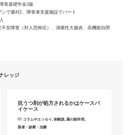
障害基礎年金2級
プンで週4日、障害者支援施設でパート
人
交不安障害（対人恐怖症）、潰瘍性大腸炎、高機能自閉
ナレッジ
抗うつ剤が処方されるかはケースバ
抗
イケース
し
コラムやエッセイ
,
体験談
,
薬の副作用
,
医者・診察・治療
医