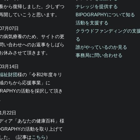
養から復帰しました。少しずつ
ナレッジを提供する
再開していこうと思います。
BIPOGRAPHYについて知る
活動を支援する
年07月07日
クラウドファンディングの支
の病気療養のため、サイトの更
る
問い合わせへのお返事をしばら
誰がやっているのか見る
お休みさせて頂きます。
事務局に問い合わせる
年03月14日
福祉財団
様の「令和2年度キリ
域のちから応援事業」に
OGRAPHYの活動を採択して頂き
。
年1月22日
メディア「あなたの健康百科」様
POGRAPHYの活動を取り上げて
した。（記事は
こちら
）