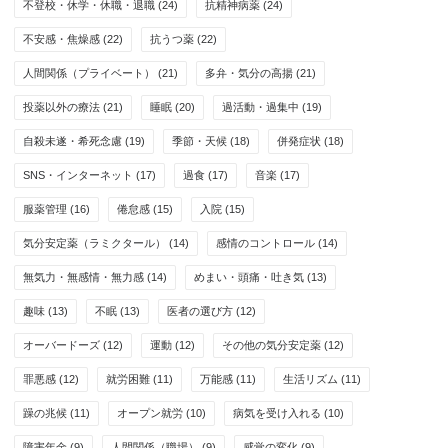
不登校・休学・休職・退職
(24)
抗精神病薬
(24)
不安感・焦燥感
(22)
抗うつ薬
(22)
人間関係（プライベート）
(21)
多弁・気分の高揚
(21)
投薬以外の療法
(21)
睡眠
(20)
過活動・過集中
(19)
自殺未遂・希死念慮
(19)
季節・天候
(18)
併発症状
(18)
SNS・インターネット
(17)
過食
(17)
音楽
(17)
服薬管理
(16)
倦怠感
(15)
入院
(15)
気分安定薬（ラミクタール）
(14)
感情のコントロール
(14)
無気力・無感情・無力感
(14)
めまい・頭痛・吐き気
(13)
趣味
(13)
不眠
(13)
医者の選び方
(12)
オーバードーズ
(12)
運動
(12)
その他の気分安定薬
(12)
罪悪感
(12)
就労困難
(11)
万能感
(11)
生活リズム
(11)
躁の兆候
(11)
オープン就労
(10)
病気を受け入れる
(10)
障害年金
(9)
人間関係（職場）
(9)
感覚の変化
(9)