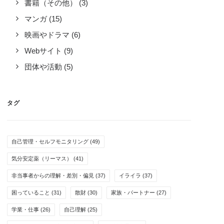
書籍（その他）
(3)
マンガ
(15)
映画やドラマ
(6)
Webサイト
(9)
団体や活動
(5)
タグ
自己管理・セルフモニタリング
(49)
気分安定薬（リーマス）
(41)
非当事者からの理解・差別・偏見
(37)
イライラ
(37)
困っていること
(31)
散財
(30)
家族・パートナー
(27)
学業・仕事
(26)
自己理解
(25)