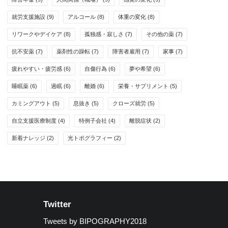
就労支援施設
(9)
アルコール
(8)
体重の変化
(8)
リワークやデイケア
(8)
孤独感・寂しさ
(7)
その他の薬
(7)
抗不安薬
(7)
薬剤性の躁転
(7)
障害者雇用
(7)
家事
(7)
疲れやすい・疲労感
(6)
自傷行為
(6)
夢や希望
(6)
睡眠薬
(6)
過眠
(6)
離婚
(6)
栄養・サプリメント
(5)
カミングアウト
(5)
息抜き
(5)
クローズ就労
(5)
自立支援医療制度
(4)
特例子会社
(4)
離脱症状
(2)
新着ナレッジ
(2)
光トポグラフィー
(2)
Twitter
Tweets by BIPOGRAPHY2018