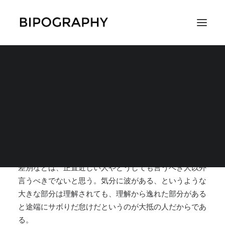
限られた人以外言うべ
きでないと思う
SEARCH
2017年11月7日
|
IN
周囲からの認知・理解・支援
,
コラムやエッセ
イ
|
BY
コウ
差別などは、正直近しい人やどうしても言うべき人以外
言うべきでないと思う。気分に波がある、というような
大きな部分は理解されても、
理解から逸れた部分がある
と途端にサボりだ怠けだというのが大抵の人だからであ
る。