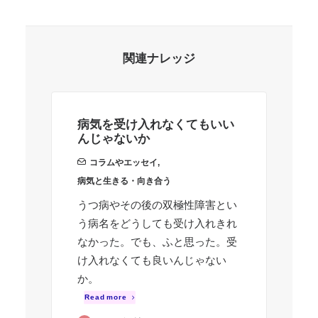
関連ナレッジ
病気を受け入れなくてもいい
も
んじゃないか
こ
コラムやエッセイ
,
病気と生きる・向き合う
周
うつ病やその後の双極性障害とい
テ
う病名をどうしても受け入れきれ
り
なかった。でも、ふと思った。受
の
け入れなくても良いんじゃない
い
か。
ち
明
Read more
方