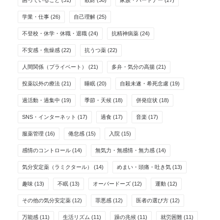
困っていること
(31)
散財
(30)
家族・パートナー
(27)
学業・仕事
(26)
自己理解
(25)
不登校・休学・休職・退職
(24)
抗精神病薬
(24)
不安感・焦燥感
(22)
抗うつ薬
(22)
人間関係（プライベート）
(21)
多弁・気分の高揚
(21)
投薬以外の療法
(21)
睡眠
(20)
自殺未遂・希死念慮
(19)
過活動・過集中
(19)
季節・天候
(18)
併発症状
(18)
SNS・インターネット
(17)
過食
(17)
音楽
(17)
服薬管理
(16)
倦怠感
(15)
入院
(15)
感情のコントロール
(14)
無気力・無感情・無力感
(14)
気分安定薬（ラミクタール）
(14)
めまい・頭痛・吐き気
(13)
趣味
(13)
不眠
(13)
オーバードーズ
(12)
運動
(12)
その他の気分安定薬
(12)
罪悪感
(12)
医者の選び方
(12)
万能感
(11)
生活リズム
(11)
躁の兆候
(11)
就労困難
(11)