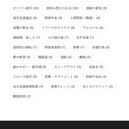
オープン就労
(10)
病気を受け入れる
(10)
感覚の変化
(9)
就労支援施設
(9)
障害年金
(9)
人間関係（職場）
(9)
体重の変化
(8)
リワークやデイケア
(8)
アルコール
(8)
孤独感・寂しさ
(7)
その他の薬
(7)
抗不安薬
(7)
薬剤性の躁転
(7)
障害者雇用
(7)
家事
(7)
自傷行為
(6)
夢や希望
(6)
睡眠薬
(6)
過眠
(6)
離婚
(6)
疲れやすい・疲労感
(6)
カミングアウト
(5)
息抜き
(5)
クローズ就労
(5)
栄養・サプリメント
(5)
特例子会社
(4)
自立支援医療制度
(4)
新着ナレッジ
(2)
光トポグラフィー
(2)
離脱症状
(2)