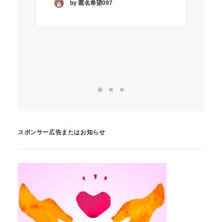
by 匿名希望097
知
す
スポンサー広告またはお知らせ