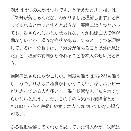
例えばうつの人がうつ病です、と伝えたとき、相手は
「気分が落ちるんだな、わかりました理解します」と言
ってくれるとホッとすると思うが、実際にはうつといっ
ても、起きられないとか寝られないとか鉛様症状で体が
動かないとか、様々な症状がある。すると、うつを理解
しているはずの相手は、「気分が落ちること以外は怠け
だ」と、理解の範囲から外れることを本人のせいだと言
う。
躁鬱病はさらにややこしい。周期も違えば1型2型も違う
し、うつよりさらに程度がわかりにくい。躁はハッピー
だと思っている人も多いし、混合状態なんて知られてす
らいないと思う。また、この手の病気は不安障害とか
ADHDとか色々併発しやすく本人も気づいていない場合
が多い。
ある程度理解してくれたと思っていた何人かが、実際は