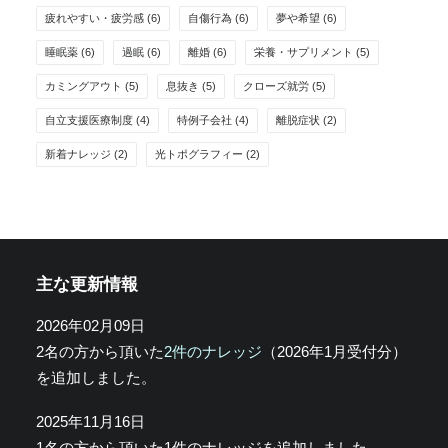
疲れやすい・疲労感
(6)
自傷行為
(6)
夢や希望
(6)
睡眠薬
(6)
過眠
(6)
離婚
(6)
栄養・サプリメント
(5)
カミングアウト
(5)
息抜き
(5)
クローズ就労
(5)
自立支援医療制度
(4)
特例子会社
(4)
離脱症状
(2)
新着ナレッジ
(2)
光トポグラフィー
(2)
主な更新情報
2026年02月09日
2名の方から頂いた
2件のナレッジ
（2026年1月受付分）
を追加しました。
2025年11月16日
1名の方から頂いた1件のナレッジを追加しました。