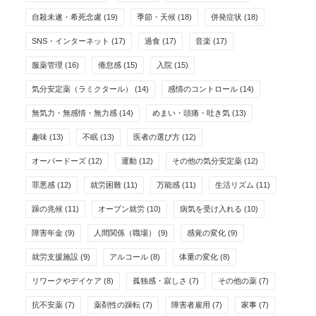
自殺未遂・希死念慮
(19)
季節・天候
(18)
併発症状
(18)
SNS・インターネット
(17)
過食
(17)
音楽
(17)
服薬管理
(16)
倦怠感
(15)
入院
(15)
気分安定薬（ラミクタール）
(14)
感情のコントロール
(14)
無気力・無感情・無力感
(14)
めまい・頭痛・吐き気
(13)
趣味
(13)
不眠
(13)
医者の選び方
(12)
オーバードーズ
(12)
運動
(12)
その他の気分安定薬
(12)
罪悪感
(12)
就労困難
(11)
万能感
(11)
生活リズム
(11)
躁の兆候
(11)
オープン就労
(10)
病気を受け入れる
(10)
障害年金
(9)
人間関係（職場）
(9)
感覚の変化
(9)
就労支援施設
(9)
アルコール
(8)
体重の変化
(8)
リワークやデイケア
(8)
孤独感・寂しさ
(7)
その他の薬
(7)
抗不安薬
(7)
薬剤性の躁転
(7)
障害者雇用
(7)
家事
(7)