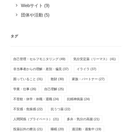
Webサイト
(9)
団体や活動
(5)
タグ
自己管理・セルフモニタリング
(49)
気分安定薬（リーマス）
(41)
非当事者からの理解・差別・偏見
(37)
イライラ
(37)
困っていること
(31)
散財
(30)
家族・パートナー
(27)
学業・仕事
(26)
自己理解
(25)
不登校・休学・休職・退職
(24)
抗精神病薬
(24)
不安感・焦燥感
(22)
抗うつ薬
(22)
人間関係（プライベート）
(21)
多弁・気分の高揚
(21)
投薬以外の療法
(21)
睡眠
(20)
過活動・過集中
(19)