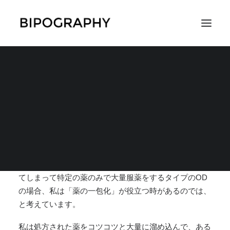
「薬の一包化」でODを
防止
SEARCH
2018年9月7日
|
IN
成功体験
,
対策
,
体験談
,
薬に関すること
|
BY
玄米茶
あくまでも、自分の経験からなのですが、既に癖になっ
てしまって特定の薬のみで大量服薬をするタイプのOD
の場合、
私は「薬の一包化」が役立つ時があるのでは、
と考えています。
私は処方された薬をコツコツと大量に溜め込んで、ある