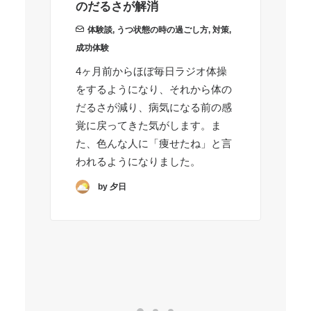
のだるさが解消
が
体験談
,
うつ状態の時の過ごし方
,
対策
,
成功体験
成
4ヶ月前からほぼ毎日ラジオ体操
睡
をするようになり、それから体の
と
だるさが減り、病気になる前の感
い
覚に戻ってきた気がします。ま
い
た、色んな人に「痩せたね」と言
8
われるようになりました。
苦
す
by 夕日