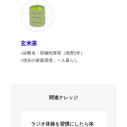
玄米茶
○診断名：双極性障害（病歴1年）
○現在の家庭環境：一人暮らし
関連ナレッジ
ラジオ体操を習慣にしたら体
睡