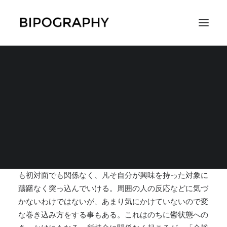
自分が興味を持った対
象に躊躇なく突き進む
SEARCH
2017年11月9日
|
IN
躁状態の症状
,
症状
|
BY
すずめ
どんなことにも積極的に取り組める無敵状態。初体験で
も初対面でも関係なく、凡そ自分が興味を持った対象に
躊躇なく突っ込んでいける。周囲の人の反応などに気づ
かないわけではないが、あまり気にかけていないので変
な巻き込み方をする事もある。これはのちに鬱状態への