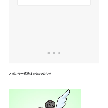
く
い
機
ん
スポンサー広告またはお知らせ