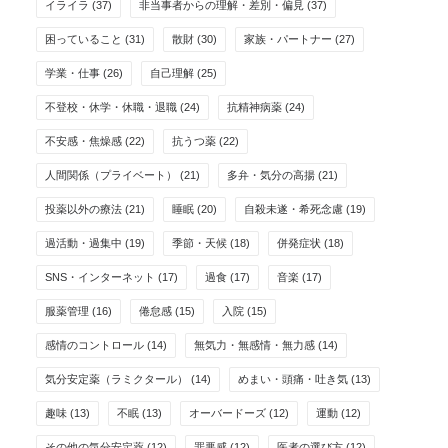
イライラ
(37)
非当事者からの理解・差別・偏見
(37)
困っていること
(31)
散財
(30)
家族・パートナー
(27)
学業・仕事
(26)
自己理解
(25)
不登校・休学・休職・退職
(24)
抗精神病薬
(24)
不安感・焦燥感
(22)
抗うつ薬
(22)
人間関係（プライベート）
(21)
多弁・気分の高揚
(21)
投薬以外の療法
(21)
睡眠
(20)
自殺未遂・希死念慮
(19)
過活動・過集中
(19)
季節・天候
(18)
併発症状
(18)
SNS・インターネット
(17)
過食
(17)
音楽
(17)
服薬管理
(16)
倦怠感
(15)
入院
(15)
感情のコントロール
(14)
無気力・無感情・無力感
(14)
気分安定薬（ラミクタール）
(14)
めまい・頭痛・吐き気
(13)
趣味
(13)
不眠
(13)
オーバードーズ
(12)
運動
(12)
その他の気分安定薬
(12)
罪悪感
(12)
医者の選び方
(12)