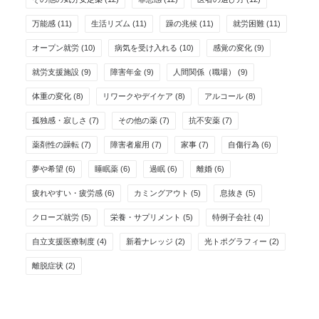
万能感
(11)
生活リズム
(11)
躁の兆候
(11)
就労困難
(11)
オープン就労
(10)
病気を受け入れる
(10)
感覚の変化
(9)
就労支援施設
(9)
障害年金
(9)
人間関係（職場）
(9)
体重の変化
(8)
リワークやデイケア
(8)
アルコール
(8)
孤独感・寂しさ
(7)
その他の薬
(7)
抗不安薬
(7)
薬剤性の躁転
(7)
障害者雇用
(7)
家事
(7)
自傷行為
(6)
夢や希望
(6)
睡眠薬
(6)
過眠
(6)
離婚
(6)
疲れやすい・疲労感
(6)
カミングアウト
(5)
息抜き
(5)
クローズ就労
(5)
栄養・サプリメント
(5)
特例子会社
(4)
自立支援医療制度
(4)
新着ナレッジ
(2)
光トポグラフィー
(2)
離脱症状
(2)