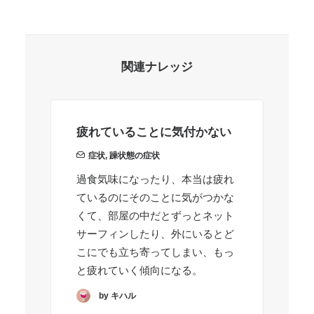
関連ナレッジ
疲れていることに気付かない
公
く
症状
,
躁状態の症状
過食気味になったり、本当は疲れ
現
ているのにそのことに気がつかな
し
くて、部屋の中だとずっとネット
が
サーフィンしたり、外にいるとど
限
こにでも立ち寄ってしまい、もっ
こ
と疲れていく傾向になる。
無
by キハル
そ