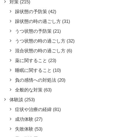
対策
(215)
躁状態の予防策
(42)
躁状態の時の過ごし方
(31)
うつ状態の予防策
(21)
うつ状態の時の過ごし方
(32)
混合状態の時の過ごし方
(6)
薬に関すること
(23)
睡眠に関すること
(10)
負の感情への対処法
(20)
全般的な対策
(63)
体験談
(253)
症状や治療の経緯
(81)
囲の人に受け入れてもらうために
要なこと
成功体験
(27)
コラムやエッセイ
,
周囲からの認知・理解・支援
失敗体験
(53)
囲の人にわかってもらい、自分を自分