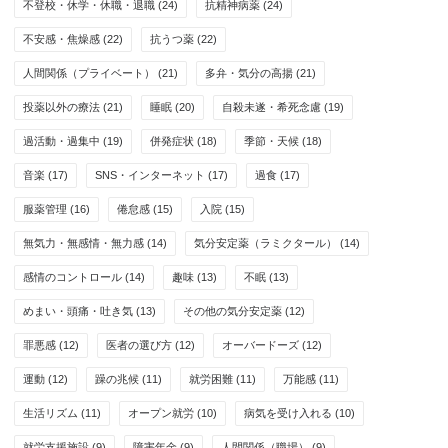
不登校・休学・休職・退職
(24)
抗精神病薬
(24)
不安感・焦燥感
(22)
抗うつ薬
(22)
人間関係（プライベート）
(21)
多弁・気分の高揚
(21)
投薬以外の療法
(21)
睡眠
(20)
自殺未遂・希死念慮
(19)
過活動・過集中
(19)
併発症状
(18)
季節・天候
(18)
音楽
(17)
SNS・インターネット
(17)
過食
(17)
服薬管理
(16)
倦怠感
(15)
入院
(15)
無気力・無感情・無力感
(14)
気分安定薬（ラミクタール）
(14)
感情のコントロール
(14)
趣味
(13)
不眠
(13)
めまい・頭痛・吐き気
(13)
その他の気分安定薬
(12)
罪悪感
(12)
医者の選び方
(12)
オーバードーズ
(12)
運動
(12)
躁の兆候
(11)
就労困難
(11)
万能感
(11)
生活リズム
(11)
オープン就労
(10)
病気を受け入れる
(10)
就労支援施設
(9)
障害年金
(9)
人間関係（職場）
(9)