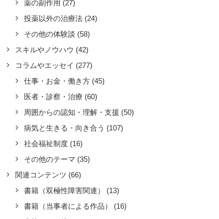
薬の副作用
(27)
して受け入れてもらうためには、結局
投薬以外の治療法
(24)
害を持っていても自分にも何かできる
その他の体験談
(58)
とがある、と理解してもらうことが必
スキルやノウハウ
(42)
なのかな、と今は思います。
コラムやエッセイ
(277)
by のこ
仕事・お金・働き方
(45)
医者・診察・治療
(60)
周囲からの認知・理解・支援
(50)
病気と生きる・向き合う
(107)
社会福祉制度
(16)
その他のテーマ
(35)
関連コンテンツ
(66)
書籍（双極性障害関連）
(13)
書籍（当事者による作品）
(16)