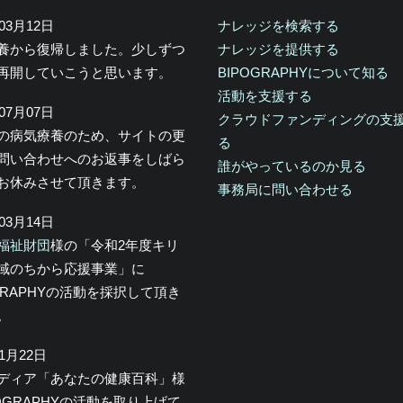
年03月12日
ナレッジを検索する
養から復帰しました。少しずつ
ナレッジを提供する
再開していこうと思います。
BIPOGRAPHYについて知る
活動を支援する
年07月07日
クラウドファンディングの支
の病気療養のため、サイトの更
る
問い合わせへのお返事をしばら
誰がやっているのか見る
お休みさせて頂きます。
事務局に問い合わせる
年03月14日
福祉財団
様の「令和2年度キリ
域のちから応援事業」に
OGRAPHYの活動を採択して頂き
。
年1月22日
メディア「あなたの健康百科」様
POGRAPHYの活動を取り上げて