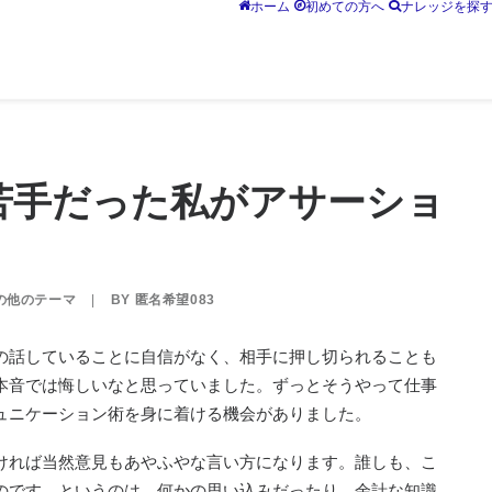
ホーム
初めての方へ
ナレッジを探
苦手だった私がアサーショ
の他のテーマ
|
BY
匿名希望083
の話していることに自信がなく、相手に押し切られることも
本音では悔しいなと思っていました。ずっとそうやって仕事
ュニケーション術を身に着ける機会がありました。
ければ当然意見もあやふやな言い方になります。誰しも、こ
のです。というのは、何かの思い込みだったり、余計な知識