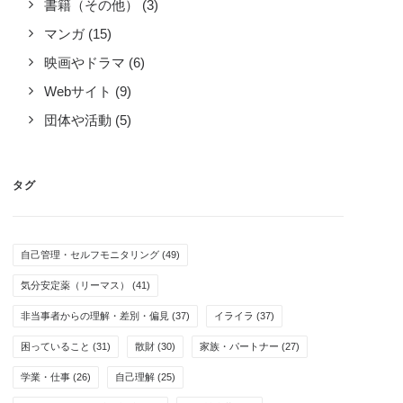
書籍（その他）
(3)
マンガ
(15)
映画やドラマ
(6)
Webサイト
(9)
団体や活動
(5)
タグ
自己管理・セルフモニタリング
(49)
気分安定薬（リーマス）
(41)
非当事者からの理解・差別・偏見
(37)
イライラ
(37)
困っていること
(31)
散財
(30)
家族・パートナー
(27)
学業・仕事
(26)
自己理解
(25)