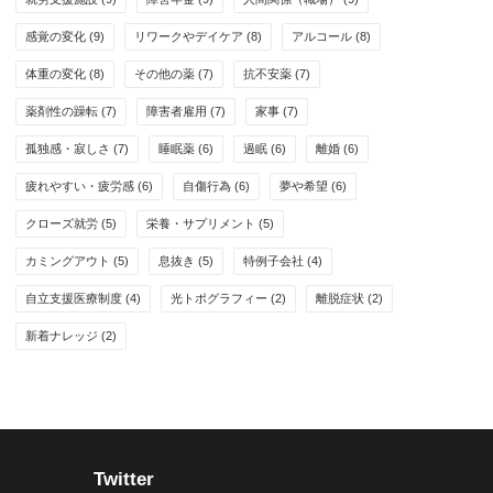
感覚の変化
(9)
リワークやデイケア
(8)
アルコール
(8)
体重の変化
(8)
その他の薬
(7)
抗不安薬
(7)
薬剤性の躁転
(7)
障害者雇用
(7)
家事
(7)
孤独感・寂しさ
(7)
睡眠薬
(6)
過眠
(6)
離婚
(6)
疲れやすい・疲労感
(6)
自傷行為
(6)
夢や希望
(6)
クローズ就労
(5)
栄養・サプリメント
(5)
カミングアウト
(5)
息抜き
(5)
特例子会社
(4)
自立支援医療制度
(4)
光トポグラフィー
(2)
離脱症状
(2)
新着ナレッジ
(2)
Twitter