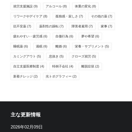
就労支援施設
(9)
アルコール
(8)
体重の変化
(8)
リワークやデイケア
(8)
孤独感・寂しさ
(7)
その他の薬
(7)
抗不安薬
(7)
薬剤性の躁転
(7)
障害者雇用
(7)
家事
(7)
疲れやすい・疲労感
(6)
自傷行為
(6)
夢や希望
(6)
睡眠薬
(6)
過眠
(6)
離婚
(6)
栄養・サプリメント
(5)
カミングアウト
(5)
息抜き
(5)
クローズ就労
(5)
自立支援医療制度
(4)
特例子会社
(4)
離脱症状
(2)
新着ナレッジ
(2)
光トポグラフィー
(2)
主な更新情報
2026年02月09日