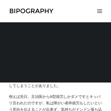
感情の波が出ている時
に大きな決断はしない
SEARCH
2020年4月6日
|
IN
失敗体験
,
対策
,
体験談
,
全般的な対策
|
BY
神無月
負の感情で波がある時に、感情的な思いのまま決断を下
してしまうことがありました。
例えば先日、主治医からA型就労しかダメですとキッパ
リ言われたのですが、私は障がい者枠就労もしたいとい
う意向を伝えることが出来ず、気持ちがドンドン落ち込