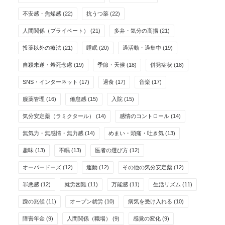
不安感・焦燥感
(22)
抗うつ薬
(22)
人間関係（プライベート）
(21)
多弁・気分の高揚
(21)
投薬以外の療法
(21)
睡眠
(20)
過活動・過集中
(19)
自殺未遂・希死念慮
(19)
季節・天候
(18)
併発症状
(18)
SNS・インターネット
(17)
過食
(17)
音楽
(17)
服薬管理
(16)
倦怠感
(15)
入院
(15)
気分安定薬（ラミクタール）
(14)
感情のコントロール
(14)
無気力・無感情・無力感
(14)
めまい・頭痛・吐き気
(13)
趣味
(13)
不眠
(13)
医者の選び方
(12)
オーバードーズ
(12)
運動
(12)
その他の気分安定薬
(12)
罪悪感
(12)
就労困難
(11)
万能感
(11)
生活リズム
(11)
躁の兆候
(11)
オープン就労
(10)
病気を受け入れる
(10)
障害年金
(9)
人間関係（職場）
(9)
感覚の変化
(9)