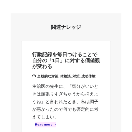
関連ナレッジ
行動記録を毎日つけることで
混
自分の「1日」に対する価値観
効
が変わる
全般的な対策
,
体験談
,
対策
,
成功体験
失
主治医の先生に、「気分がいいと
混
きは頑張りすぎちゃうから抑えよ
だ
うね」と言われたとき、私は調子
す
が悪かったので何でも否定的に考
R
えてしまい、
Read more