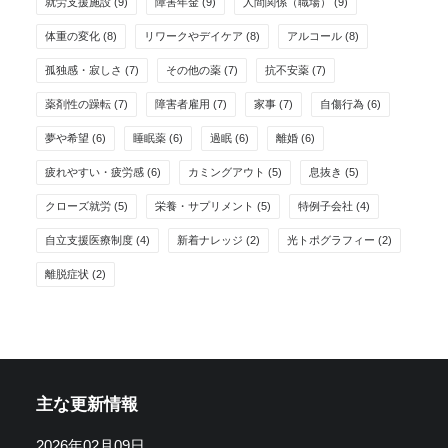
就労支援施設
(9)
障害年金
(9)
人間関係（職場）
(9)
体重の変化
(8)
リワークやデイケア
(8)
アルコール
(8)
孤独感・寂しさ
(7)
その他の薬
(7)
抗不安薬
(7)
薬剤性の躁転
(7)
障害者雇用
(7)
家事
(7)
自傷行為
(6)
夢や希望
(6)
睡眠薬
(6)
過眠
(6)
離婚
(6)
疲れやすい・疲労感
(6)
カミングアウト
(5)
息抜き
(5)
クローズ就労
(5)
栄養・サプリメント
(5)
特例子会社
(4)
自立支援医療制度
(4)
新着ナレッジ
(2)
光トポグラフィー
(2)
離脱症状
(2)
主な更新情報
2026年02月09日