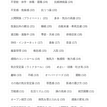
不登校・休学・休職・退職
(24)
抗精神病薬
(24)
不安感・焦燥感
(22)
抗うつ薬
(22)
人間関係（プライベート）
(21)
多弁・気分の高揚
(21)
投薬以外の療法
(21)
睡眠
(20)
自殺未遂・希死念慮
(19)
過活動・過集中
(19)
季節・天候
(18)
併発症状
(18)
SNS・インターネット
(17)
過食
(17)
音楽
(17)
服薬管理
(16)
倦怠感
(15)
入院
(15)
感情のコントロール
(14)
無気力・無感情・無力感
(14)
気分安定薬（ラミクタール）
(14)
めまい・頭痛・吐き気
(13)
趣味
(13)
不眠
(13)
オーバードーズ
(12)
運動
(12)
その他の気分安定薬
(12)
罪悪感
(12)
医者の選び方
(12)
万能感
(11)
生活リズム
(11)
躁の兆候
(11)
就労困難
(11)
オープン就労
(10)
病気を受け入れる
(10)
感覚の変化
(9)