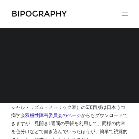
『双極性障害の対人関
係社会リズム療法』
SEARCH
2020年10月8日
|
IN
書籍（双極性障害関連）
,
関連コンテンツ
|
BY
WDN
（※
こちらのナレッジ
の続きになります）SRM（ソー
シャル・リズム・メトリック表）の5項目版は日本うつ
病学会
双極性障害委員会のページ
からもダウンロードで
きますが、
見開き1週間の手帳を利用して、同様の内容
を色分けなどで書き込んでいったほうが、簡単で視覚的