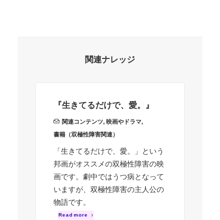
関連ナレッジ
『生きてるだけで、愛。』
『
え
関連コンテンツ
,
映画やドラマ
,
書籍（双極性障害関連）
書
「生きてるだけで、愛。」という
ケ
邦画がオススメの双極性障害の映
化
画です。劇中ではうつ病となって
参
いますが、双極性障害の主人公の
R
物語です。
Read more