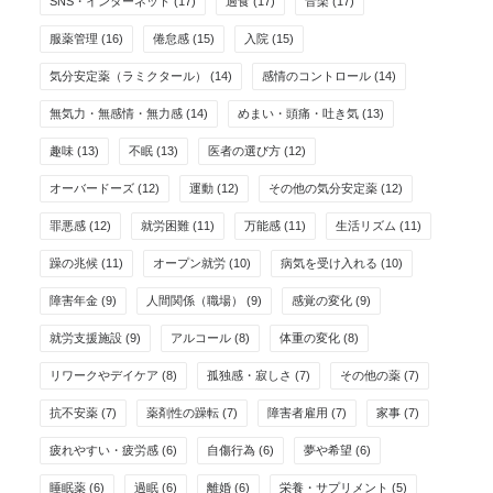
SNS・インターネット
(17)
過食
(17)
音楽
(17)
服薬管理
(16)
倦怠感
(15)
入院
(15)
気分安定薬（ラミクタール）
(14)
感情のコントロール
(14)
無気力・無感情・無力感
(14)
めまい・頭痛・吐き気
(13)
趣味
(13)
不眠
(13)
医者の選び方
(12)
オーバードーズ
(12)
運動
(12)
その他の気分安定薬
(12)
罪悪感
(12)
就労困難
(11)
万能感
(11)
生活リズム
(11)
躁の兆候
(11)
オープン就労
(10)
病気を受け入れる
(10)
障害年金
(9)
人間関係（職場）
(9)
感覚の変化
(9)
就労支援施設
(9)
アルコール
(8)
体重の変化
(8)
リワークやデイケア
(8)
孤独感・寂しさ
(7)
その他の薬
(7)
抗不安薬
(7)
薬剤性の躁転
(7)
障害者雇用
(7)
家事
(7)
疲れやすい・疲労感
(6)
自傷行為
(6)
夢や希望
(6)
睡眠薬
(6)
過眠
(6)
離婚
(6)
栄養・サプリメント
(5)