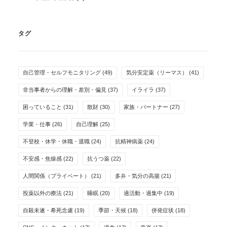
タグ
自己管理・セルフモニタリング
(49)
気分安定薬（リーマス）
(41)
非当事者からの理解・差別・偏見
(37)
イライラ
(37)
困っていること
(31)
散財
(30)
家族・パートナー
(27)
学業・仕事
(26)
自己理解
(25)
不登校・休学・休職・退職
(24)
抗精神病薬
(24)
不安感・焦燥感
(22)
抗うつ薬
(22)
人間関係（プライベート）
(21)
多弁・気分の高揚
(21)
投薬以外の療法
(21)
睡眠
(20)
過活動・過集中
(19)
自殺未遂・希死念慮
(19)
季節・天候
(18)
併発症状
(18)