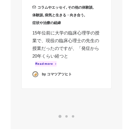
か
コラムやエッセイ
,
その他の体験談
,
体験談
,
病気と生きる・向き合う
,
病
症状や治療の経緯
症
15年位前に大学の臨床心理学の授
高
業で、現役の臨床心理士の先生の
み
授業だったのですが、「発症から
ヶ
20年くらい経つと
保
Read more
と
by コマツアツヒト
R