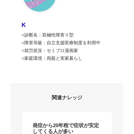
K
○診断名：双極性障害Ⅱ型
○障害等級：自立支援医療制度を利用中
○就労状況：セミプロ漫画家
○家庭環境：両親と実家暮らし
関連ナレッジ
発症から20年程で症状が安定
軽
してくる人が多い
き