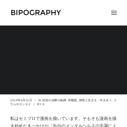
もう描きたくないと思
う時もあるが、気づく
SEARCH
とまたペンを握ってい
る
2019年3月31日
|
IN
症状や治療の経緯
,
体験談
,
病気と生きる・向き合う
,
コ
ラムやエッセイ
|
BY
K
私はセミプロで漫画を描いています。そもそも漫画を描
き始めたきっかけが「自分のメンタルヘルスの不調によ