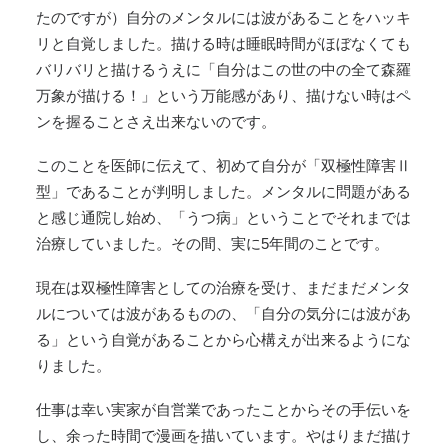
たのですが）自分のメンタルには波があることをハッキ
リと自覚しました。描ける時は睡眠時間がほぼなくても
バリバリと描けるうえに「自分はこの世の中の全て森羅
万象が描ける！」という万能感があり、描けない時はペ
ンを握ることさえ出来ないのです。
このことを医師に伝えて、初めて自分が「双極性障害Ⅱ
型」であることが判明しました。メンタルに問題がある
と感じ通院し始め、「うつ病」ということでそれまでは
治療していました。その間、実に5年間のことです。
現在は双極性障害としての治療を受け、まだまだメンタ
ルについては波があるものの、「自分の気分には波があ
る」という自覚があることから心構えが出来るようにな
りました。
仕事は幸い実家が自営業であったことからその手伝いを
し、余った時間で漫画を描いています。やはりまだ描け