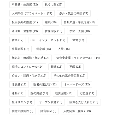
不安感・焦燥感
(22)
抗うつ薬
(22)
人間関係（プライベート）
(21)
多弁・気分の高揚
(21)
投薬以外の療法
(21)
睡眠
(20)
自殺未遂・希死念慮
(19)
過活動・過集中
(19)
併発症状
(18)
季節・天候
(18)
音楽
(17)
SNS・インターネット
(17)
過食
(17)
服薬管理
(16)
倦怠感
(15)
入院
(15)
無気力・無感情・無力感
(14)
気分安定薬（ラミクタール）
(14)
感情のコントロール
(14)
趣味
(13)
不眠
(13)
めまい・頭痛・吐き気
(13)
その他の気分安定薬
(12)
罪悪感
(12)
医者の選び方
(12)
オーバードーズ
(12)
運動
(12)
躁の兆候
(11)
就労困難
(11)
万能感
(11)
生活リズム
(11)
オープン就労
(10)
病気を受け入れる
(10)
就労支援施設
(9)
障害年金
(9)
人間関係（職場）
(9)