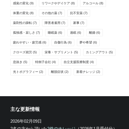
感覚の変化
(9)
リワークやデイケア
(8)
アルコール
(8)
体重の変化
(8)
その他の薬
(7)
抗不安薬
(7)
薬剤性の躁転
(7)
障害者雇用
(7)
家事
(7)
孤独感・寂しさ
(7)
睡眠薬
(6)
過眠
(6)
離婚
(6)
疲れやすい・疲労感
(6)
自傷行為
(6)
夢や希望
(6)
クローズ就労
(5)
栄養・サプリメント
(5)
カミングアウト
(5)
息抜き
(5)
特例子会社
(4)
自立支援医療制度
(4)
光トポグラフィー
(2)
離脱症状
(2)
新着ナレッジ
(2)
主な更新情報
2026年02月09日
2名の方から頂いた
2件のナレッジ
（2026年1月受付分）