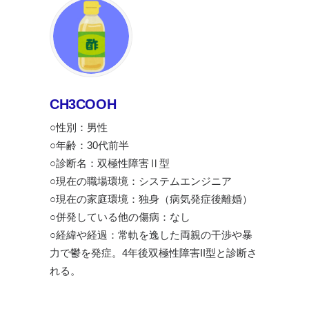
CH3COOH
○性別：男性
○年齢：30代前半
○診断名：双極性障害Ⅱ型
○現在の職場環境：システムエンジニア
○現在の家庭環境：独身（病気発症後離婚）
○併発している他の傷病：なし
○経緯や経過：常軌を逸した両親の干渉や暴
力で鬱を発症。4年後双極性障害II型と診断さ
れる。