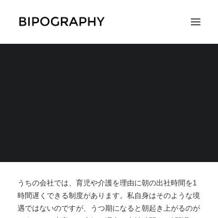
育児や介護のためのフ
レックスタイム制度は
SEARCH
あるけど
2019年5月2日
|
IN
仕事・お金・働き方
,
周囲からの認知・理解・支援
,
コラ
ムやエッセイ
|
BY
CH3COOH
うちの会社では、育児や介護を理由に朝の出社時間を1
時間遅くできる制度があります。私自身はそのような境
遇ではないのですが、
うつ期になると朝起き上がるのが