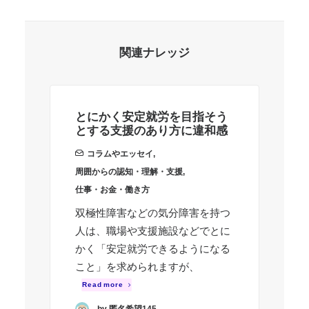
関連ナレッジ
とにかく安定就労を目指そう
職
とする支援のあり方に違和感
手
コラムやエッセイ
,
周囲からの認知・理解・支援
,
周
仕事・お金・働き方
仕
双極性障害などの気分障害を持つ
ち
人は、職場や支援施設などでとに
あ
かく「安定就労できるようになる
つ
こと」を求められますが、
R
Read more
by 匿名希望145