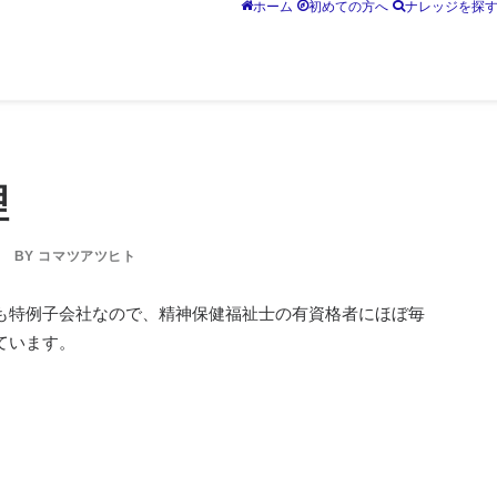
ホーム
初めての方へ
ナレッジを探
理
BY
コマツアツヒト
も特例子会社なので、精神保健福祉士の有資格者にほぼ毎
ています。