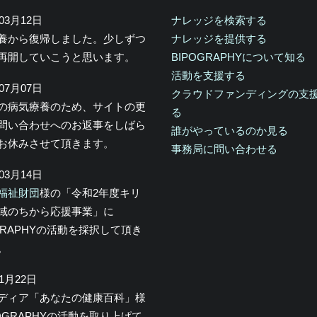
年03月12日
ナレッジを検索する
養から復帰しました。少しずつ
ナレッジを提供する
再開していこうと思います。
BIPOGRAPHYについて知る
活動を支援する
年07月07日
クラウドファンディングの支
の病気療養のため、サイトの更
る
問い合わせへのお返事をしばら
誰がやっているのか見る
お休みさせて頂きます。
事務局に問い合わせる
年03月14日
福祉財団
様の「令和2年度キリ
域のちから応援事業」に
OGRAPHYの活動を採択して頂き
。
年1月22日
メディア「あなたの健康百科」様
POGRAPHYの活動を取り上げて