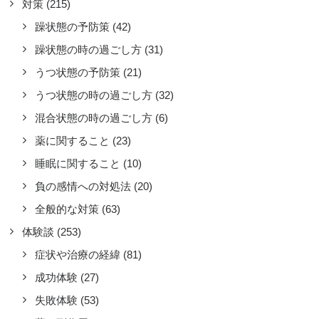
対策
(215)
全般的な対策
,
躁状態の予防策
(42)
うつの切り替わり周期やトリガー
,
対策
,
症状
躁状態の時の過ごし方
(31)
節の循環に関係しているようで、寒暖
うつ状態の予防策
(21)
の激しい3～5月と9～11月は体調を崩
ます。
うつ状態の時の過ごし方
(32)
ad more
混合状態の時の過ごし方
(6)
by コマツアツヒト
薬に関すること
(23)
睡眠に関すること
(10)
負の感情への対処法
(20)
全般的な対策
(63)
体験談
(253)
症状や治療の経緯
(81)
成功体験
(27)
失敗体験
(53)