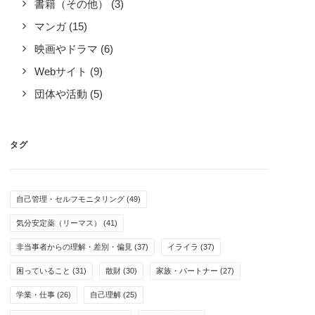
書籍（その他）
(3)
マンガ
(15)
映画やドラマ
(6)
Webサイト
(9)
団体や活動
(5)
タグ
自己管理・セルフモニタリング
(49)
気分安定薬（リーマス）
(41)
非当事者からの理解・差別・偏見
(37)
イライラ
(37)
困っていること
(31)
散財
(30)
家族・パートナー
(27)
学業・仕事
(26)
自己理解
(25)