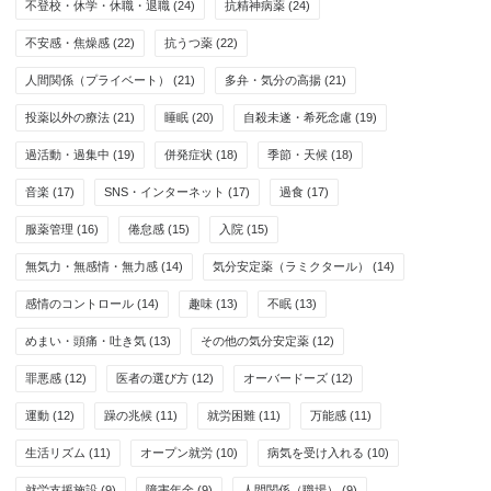
不登校・休学・休職・退職
(24)
抗精神病薬
(24)
不安感・焦燥感
(22)
抗うつ薬
(22)
人間関係（プライベート）
(21)
多弁・気分の高揚
(21)
投薬以外の療法
(21)
睡眠
(20)
自殺未遂・希死念慮
(19)
過活動・過集中
(19)
併発症状
(18)
季節・天候
(18)
音楽
(17)
SNS・インターネット
(17)
過食
(17)
服薬管理
(16)
倦怠感
(15)
入院
(15)
無気力・無感情・無力感
(14)
気分安定薬（ラミクタール）
(14)
感情のコントロール
(14)
趣味
(13)
不眠
(13)
めまい・頭痛・吐き気
(13)
その他の気分安定薬
(12)
罪悪感
(12)
医者の選び方
(12)
オーバードーズ
(12)
運動
(12)
躁の兆候
(11)
就労困難
(11)
万能感
(11)
生活リズム
(11)
オープン就労
(10)
病気を受け入れる
(10)
就労支援施設
(9)
障害年金
(9)
人間関係（職場）
(9)