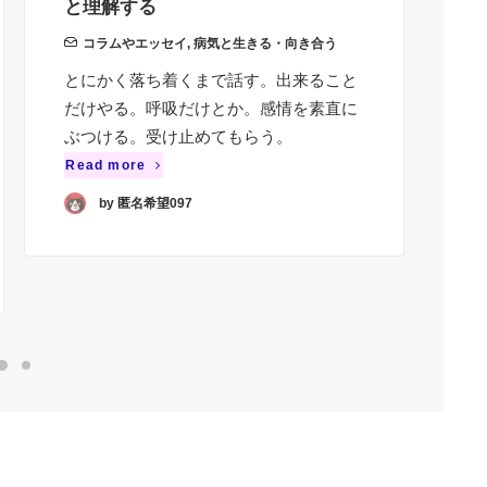
と理解する
コラムやエッセイ
,
病気と生きる・向き合う
躁
とにかく落ち着くまで話す。出来ること
季
だけやる。呼吸だけとか。感情を素直に
差
ぶつける。受け止めてもらう。
し
Read more
Re
by 匿名希望097