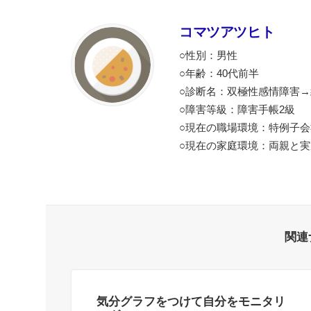
コマツアツヒト
○性別：男性
○年齢：40代前半
○診断名：双極性感情障害
○障害等級：障害手帳2級
○現在の職場環境：特例子
○現在の家庭環境：両親と
関連
気分グラフをつけて自分をモニタリ