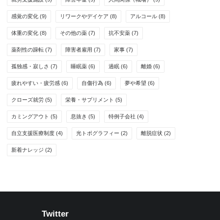
感覚の変化
(9)
リワークやデイケア
(8)
アルコール
(8)
体重の変化
(8)
その他の薬
(7)
抗不安薬
(7)
薬剤性の躁転
(7)
障害者雇用
(7)
家事
(7)
孤独感・寂しさ
(7)
睡眠薬
(6)
過眠
(6)
離婚
(6)
疲れやすい・疲労感
(6)
自傷行為
(6)
夢や希望
(6)
クローズ就労
(5)
栄養・サプリメント
(5)
カミングアウト
(5)
息抜き
(5)
特例子会社
(4)
自立支援医療制度
(4)
光トポグラフィー
(2)
離脱症状
(2)
新着ナレッジ
(2)
Twitter