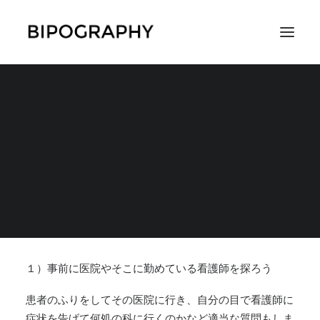
看護師として就職活動
する際や現場で働く際
SEARCH
に注意すべきこと
2018年11月16日
|
IN
仕事・お金・働き方
,
コラムやエッセイ
|
BY
やま
やま
１）事前に医院やそこに勤めている看護師を探ろう
患者のふりをしてその医院に行き、自分の目で
看護師に
症状を告げて何処の科に行くのかなど適当な質問もしま