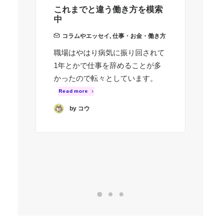
これまでと違う働き方を模索
配
中
が
コラムやエッセイ
,
仕事・お金・働き方
症
職場はやはり病気に振り回されて
1年とかで仕事を辞めることが多
私
かったので転々としています。
上
症
Read more
病
by コウ
し
R