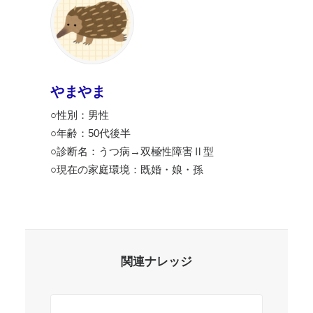
やまやま
○性別：男性
○年齢：50代後半
○診断名：うつ病→双極性障害Ⅱ型
○現在の家庭環境：既婚・娘・孫
関連ナレッジ