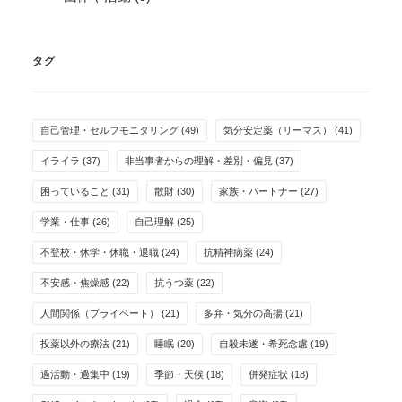
タグ
自己管理・セルフモニタリング
(49)
気分安定薬（リーマス）
(41)
イライラ
(37)
非当事者からの理解・差別・偏見
(37)
困っていること
(31)
散財
(30)
家族・パートナー
(27)
学業・仕事
(26)
自己理解
(25)
不登校・休学・休職・退職
(24)
抗精神病薬
(24)
不安感・焦燥感
(22)
抗うつ薬
(22)
人間関係（プライベート）
(21)
多弁・気分の高揚
(21)
投薬以外の療法
(21)
睡眠
(20)
自殺未遂・希死念慮
(19)
過活動・過集中
(19)
季節・天候
(18)
併発症状
(18)