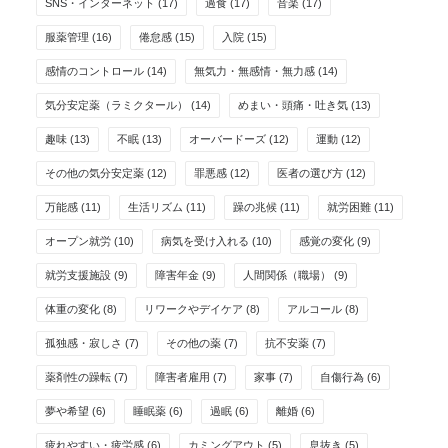
SNS・インターネット
(17)
過食
(17)
音楽
(17)
服薬管理
(16)
倦怠感
(15)
入院
(15)
感情のコントロール
(14)
無気力・無感情・無力感
(14)
気分安定薬（ラミクタール）
(14)
めまい・頭痛・吐き気
(13)
趣味
(13)
不眠
(13)
オーバードーズ
(12)
運動
(12)
その他の気分安定薬
(12)
罪悪感
(12)
医者の選び方
(12)
万能感
(11)
生活リズム
(11)
躁の兆候
(11)
就労困難
(11)
オープン就労
(10)
病気を受け入れる
(10)
感覚の変化
(9)
就労支援施設
(9)
障害年金
(9)
人間関係（職場）
(9)
体重の変化
(8)
リワークやデイケア
(8)
アルコール
(8)
孤独感・寂しさ
(7)
その他の薬
(7)
抗不安薬
(7)
薬剤性の躁転
(7)
障害者雇用
(7)
家事
(7)
自傷行為
(6)
夢や希望
(6)
睡眠薬
(6)
過眠
(6)
離婚
(6)
疲れやすい・疲労感
(6)
カミングアウト
(5)
息抜き
(5)