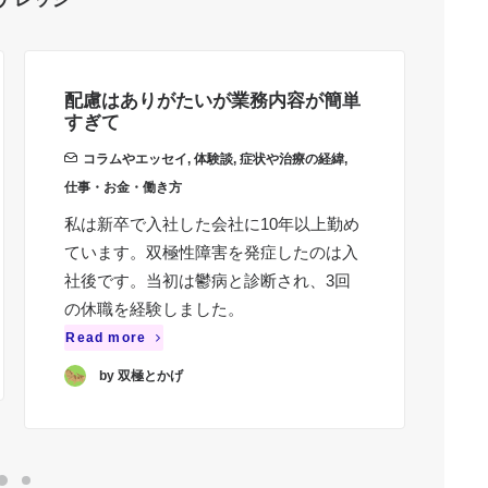
配慮はありがたいが業務内容が簡単
職
すぎて
き
コラムやエッセイ
,
体験談
,
症状や治療の経緯
,
仕事・お金・働き方
周
仕
私は新卒で入社した会社に10年以上勤め
ています。双極性障害を発症したのは入
ち
社後です。当初は鬱病と診断され、3回
頃
の休職を経験しました。
ゃ
Read more
Re
by 双極とかげ