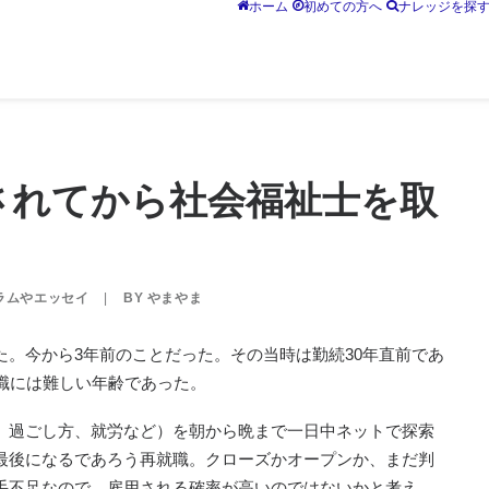
ホーム
初めての方へ
ナレッジを探
されてから社会福祉士を取
ラムやエッセイ
|
BY
やまやま
。今から3年前のことだった。その当時は勤続30年直前であ
職には難しい年齢であった。
、過ごし方、就労など）を朝から晩まで一日中ネットで探索
最後になるであろう再就職。クローズかオープンか、まだ判
手不足なので、雇用される確率が高いのではないかと考え