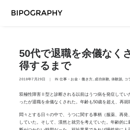
50代で退職を余儀なく
得するまで
2018年7月29日
|
IN
仕事・お金・働き方
,
成功体験
,
体験談
,
コ
双極性障害Ⅱ型と診断される以前はうつ病を発症していた
ったが
退職を余儀なくされた。年齢も50歳を超え、再就
悶々とする日々の中で、うつに関する事柄（服薬、再発
していた。そして、漠然と就労を考えていた。年齢的に
断がつかない時期だった。福祉業界であれば慢性的に人