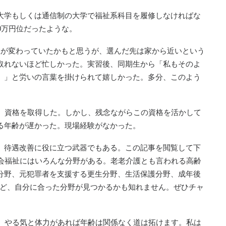
大学もしくは通信制の大学で福祉系科目を履修しなければな
0万円位だったような。
生が変わっていたかもと思うが、選んだ先は家から近いという
取れないほど忙しかった。実習後、同期生から「私もそのよ
。」と労いの言葉を掛けられて嬉しかった。多分、このよう
し、資格を取得した。しかし、残念ながらこの資格を活かして
る年齢が遅かった。現場経験がなかった。
、待遇改善に役に立つ武器でもある。この記事を閲覧して下
社会福祉にはいろんな分野がある。老老介護とも言われる高齢
分野、元犯罪者を支援する更生分野、生活保護分野、成年後
など、自分に合った分野が見つかるかも知れません。ぜひチャ
で、やる気と体力があれば年齢は関係なく道は拓けます。私は