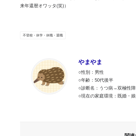
来年還暦オワッタ(笑)）
不登校・休学・休職・退職
やまやま
○性別：男性
○年齢：50代後半
○診断名：うつ病→双極性
○現在の家庭環境：既婚・娘
関連