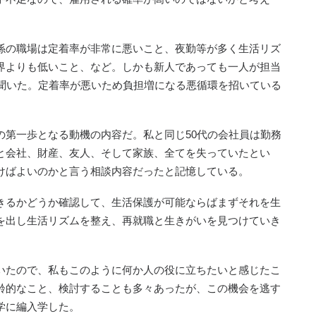
係の職場は定着率が非常に悪いこと、夜勤等が多く生活リズ
界よりも低いこと、など。しかも新人であっても一人が担当
も聞いた。定着率が悪いため負担増になる悪循環を招いている
の第一歩となる動機の内容だ。私と同じ50代の会社員は勤務
と会社、財産、友人、そして家族、全てを失っていたとい
けばよいのかと言う相談内容だったと記憶している。
きるかどうか確認して、生活保護が可能ならばまずそれを生
を出し生活リズムを整え、再就職と生きがいを見つけていき
いたので、私もこのように何か人の役に立ちたいと感じたこ
齢的なこと、検討することも多々あったが、この機会を逃す
学に編入学した。