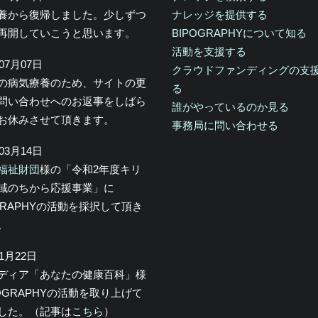
養から復帰しました。少しずつ
ナレッジを提供する
再開していこうと思います。
BIPOGRAPHYについて知る
活動を支援する
年07月07日
クラウドファンディングの支
の病気療養のため、サイトの更
る
問い合わせへのお返事をしばら
誰がやっているのか見る
お休みさせて頂きます。
事務局に問い合わせる
年03月14日
福祉財団
様の「令和2年度キリ
域のちから応援事業」に
OGRAPHYの活動を採択して頂き
。
年1月22日
メディア「あなたの健康百科」様
POGRAPHYの活動を取り上げて
した。（記事は
こちら
）