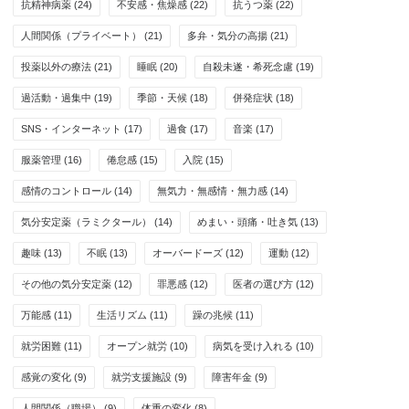
抗精神病薬
(24)
不安感・焦燥感
(22)
抗うつ薬
(22)
人間関係（プライベート）
(21)
多弁・気分の高揚
(21)
投薬以外の療法
(21)
睡眠
(20)
自殺未遂・希死念慮
(19)
過活動・過集中
(19)
季節・天候
(18)
併発症状
(18)
SNS・インターネット
(17)
過食
(17)
音楽
(17)
服薬管理
(16)
倦怠感
(15)
入院
(15)
感情のコントロール
(14)
無気力・無感情・無力感
(14)
気分安定薬（ラミクタール）
(14)
めまい・頭痛・吐き気
(13)
趣味
(13)
不眠
(13)
オーバードーズ
(12)
運動
(12)
その他の気分安定薬
(12)
罪悪感
(12)
医者の選び方
(12)
万能感
(11)
生活リズム
(11)
躁の兆候
(11)
就労困難
(11)
オープン就労
(10)
病気を受け入れる
(10)
感覚の変化
(9)
就労支援施設
(9)
障害年金
(9)
人間関係（職場）
(9)
体重の変化
(8)