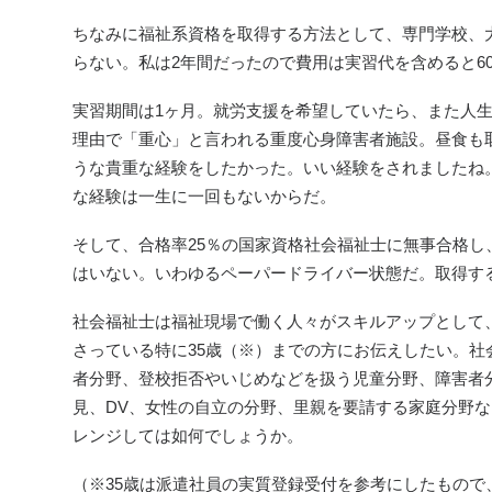
ちなみに福祉系資格を取得する方法として、専門学校、
らない。私は2年間だったので費用は実習代を含めると6
実習期間は1ヶ月。就労支援を希望していたら、また人
理由で「重心」と言われる重度心身障害者施設。昼食も
うな貴重な経験をしたかった。いい経験をされましたね
な経験は一生に一回もないからだ。
そして、合格率25％の国家資格社会福祉士に無事合格
はいない。いわゆるペーパードライバー状態だ。取得す
社会福祉士は福祉現場で働く人々がスキルアップとして
さっている特に35歳（※）までの方にお伝えしたい。
者分野、登校拒否やいじめなどを扱う児童分野、障害者
見、DV、女性の自立の分野、里親を要請する家庭分野
レンジしては如何でしょうか。
（※35歳は派遣社員の実質登録受付を参考にしたもの