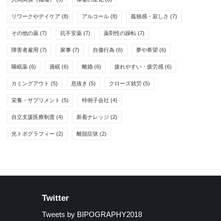
リワークやデイケア
(8)
アルコール
(8)
孤独感・寂しさ
(7)
その他の薬
(7)
抗不安薬
(7)
薬剤性の躁転
(7)
障害者雇用
(7)
家事
(7)
自傷行為
(6)
夢や希望
(6)
睡眠薬
(6)
過眠
(6)
離婚
(6)
疲れやすい・疲労感
(6)
カミングアウト
(5)
息抜き
(5)
クローズ就労
(5)
栄養・サプリメント
(5)
特例子会社
(4)
自立支援医療制度
(4)
新着ナレッジ
(2)
光トポグラフィー
(2)
離脱症状
(2)
Twitter
Tweets by BIPOGRAPHY2018