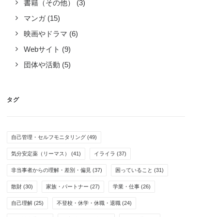
書籍（その他）
(3)
マンガ
(15)
映画やドラマ
(6)
場へのカミングアウトが上手く行
Webサイト
(9)
、働きやすくなった
団体や活動
(5)
コラムやエッセイ
,
体験談
,
囲からの認知・理解・支援
,
成功体験
,
事・お金・働き方
タグ
ょうど電通で過労自殺の事件があった
に、会社に自分の病気についてぶっち
けました。
自己管理・セルフモニタリング
(49)
ad more
気分安定薬（リーマス）
(41)
イライラ
(37)
by CH3COOH
非当事者からの理解・差別・偏見
(37)
困っていること
(31)
散財
(30)
家族・パートナー
(27)
学業・仕事
(26)
自己理解
(25)
不登校・休学・休職・退職
(24)