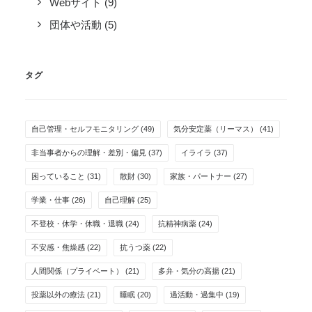
Webサイト
(9)
団体や活動
(5)
タグ
自己管理・セルフモニタリング
(49)
気分安定薬（リーマス）
(41)
非当事者からの理解・差別・偏見
(37)
イライラ
(37)
困っていること
(31)
散財
(30)
家族・パートナー
(27)
学業・仕事
(26)
自己理解
(25)
不登校・休学・休職・退職
(24)
抗精神病薬
(24)
不安感・焦燥感
(22)
抗うつ薬
(22)
人間関係（プライベート）
(21)
多弁・気分の高揚
(21)
投薬以外の療法
(21)
睡眠
(20)
過活動・過集中
(19)