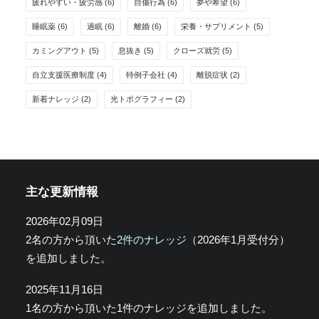
疲れやすい・疲労感
(6)
自傷行為
(6)
夢や希望
(6)
睡眠薬
(6)
過眠
(6)
離婚
(6)
栄養・サプリメント
(5)
カミングアウト
(5)
息抜き
(5)
クローズ就労
(5)
自立支援医療制度
(4)
特例子会社
(4)
離脱症状
(2)
新着ナレッジ
(2)
光トポグラフィー
(2)
主な更新情報
2026年02月09日
2名の方から頂いた
2件のナレッジ
（2026年1月受付分）
を追加しました。
2025年11月16日
1名の方から頂いた1件のナレッジを追加しました。