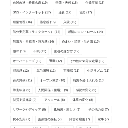
自殺未遂・希死念慮
(19)
季節・天候
(18)
併発症状
(18)
SNS・インターネット
(17)
過食
(17)
音楽
(17)
服薬管理
(16)
倦怠感
(15)
入院
(15)
気分安定薬（ラミクタール）
(14)
感情のコントロール
(14)
無気力・無感情・無力感
(14)
めまい・頭痛・吐き気
(13)
趣味
(13)
不眠
(13)
医者の選び方
(12)
オーバードーズ
(12)
運動
(12)
その他の気分安定薬
(12)
罪悪感
(12)
就労困難
(11)
万能感
(11)
生活リズム
(11)
躁の兆候
(11)
オープン就労
(10)
病気を受け入れる
(10)
障害年金
(9)
人間関係（職場）
(9)
感覚の変化
(9)
就労支援施設
(9)
アルコール
(8)
体重の変化
(8)
リワークやデイケア
(8)
孤独感・寂しさ
(7)
その他の薬
(7)
抗不安薬
(7)
薬剤性の躁転
(7)
障害者雇用
(7)
家事
(7)