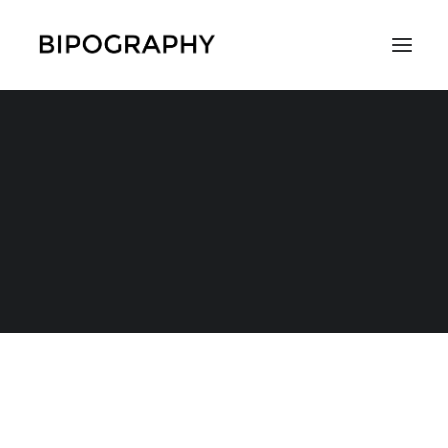
家から出られなくなる
2017年11月7日
|
IN
症状
,
うつ状態の症状
|
BY
キハル
SEARCH
浮き沈みが激しく、沈んでしまうと1～2週間は家から出
られない。