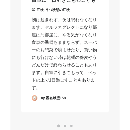
自室に一日引きこもることも
お
も
症状
,
うつ状態の症状
朝は起きれず、夜は眠れなくなり
躁
ます。セルフネグレクトになり部
は
屋は汚部屋に。やる気がなくなり
し
食事の準備もままならず、スーパ
な
ーのお惣菜で済ませたり、買い物
R
にも行けない時は乾麺の蕎麦やう
どんだけで終わらせることもあり
ます。自室に引きこもって、ベッ
ドの上で1日過ごすこともありま
す。
by 匿名希望158