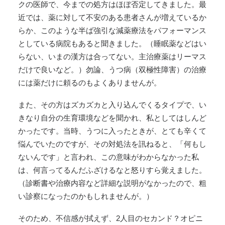
クの医師で、今までの処方はほぼ否定してきました。最
近では、薬に対して不安のある患者さんが増えているか
らか、このような半ば強引な減薬療法をパフォーマンス
としている病院もあると聞きました。（睡眠薬などはい
らない、いまの漢方は合ってない。主治療薬はリーマス
だけで良いなど。）勿論、うつ病（双極性障害）の治療
には薬だけに頼るのもよくありませんが。
また、その方はズカズカと入り込んでくるタイプで、い
きなり自分の生育環境などを聞かれ、私としてはしんど
かったです。当時、うつに入ったときが、とても辛くて
悩んでいたのですが、その対処法を訊ねると、「何もし
ないんです」と言われ、この意味がわからなかった私
は、何言ってるんだふざけるなと怒りすら覚えました。
（診断書や治療内容など詳細な説明がなかったので、粗
い診察になったのかもしれませんが。）
そのため、不信感が拭えず、2人目のセカンド？オピニ