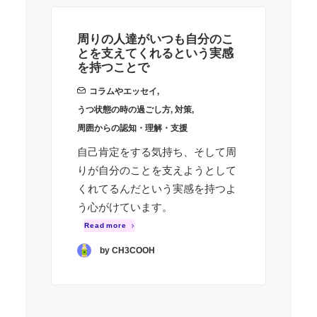
周りの人達がいつも自分のこ
リ
とを支えてくれるという実感
い
を持つことで
コラムやエッセイ
,
対
うつ状態の時の過ごし方
,
対策
,
医
周囲からの認知・理解・支援
う
自己肯定をする気持ち、そして周
で
りが自分のことを支えようとして
毒
くれてるんだという実感を持つよ
R
う心がけています。
Read more
by CH3COOH