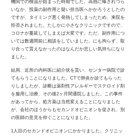
機関での検温が始まった時期でした。高熱に曝されつら
いなか、投薬の副作用と疑い担当医へかかろうとしたの
ですが、タイミング悪く発熱してしまったため、来院を
拒否されました。たしかに小さなクリニックですので、
コロナが蔓延してしまえば大変です。ただ、副作用につ
いては数週間前に相談をしていました。にも拘らず、取
り合って貰えなかったのはなんだか悲しい気持ちになり
ました。
結局、近所の内科医に紹介状を貰い、センター病院で診
てもらうことになりました。CTで肺炎か診てもらった
りしましたが、診断は薬剤性アレルギーでステロイド剤
を服用し治療、その後2ヶ月間通院しました。この事件
があってから、処方薬は当然変えることになりました
が、会社のほうからもセカンドオピニオンを促され、別
の医師の意見を仰ぐことになりました。
1人目のセカンドオピニオンにかかりました。クリニッ