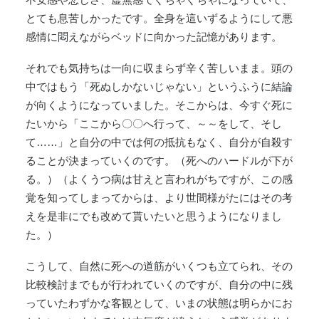
とても息苦しかったです。全身を這いずるようにして悪
感情に悶えながらベッドに向かった記憶があります。
それでも気持ちは一向に収まらず辛く苦しいまま。頭の
中ではもう「死ぬしかないじゃない」というふうに結論
が向くようになっていました。そこからは、今すぐ死に
たいから「ここから〇〇へ行って、～～をして、そし
て……」と自分の中では何の抵抗もなく、自分が自殺す
ることが決まっていくのです。（死へのハードルが下が
る。）（よくうつ病は甘えと言われがちですが、この感
覚を知ってしまってからは、より世間様がたにはその考
えを是非にでも改めて貰いたいと思うようになりまし
た。）
こうして、自然に死への道筋がいくつも立てられ、その
比較検討までもが行われていくのですが、自分の中に残
っていたわずかな客観として、いまの状態は明らかにお