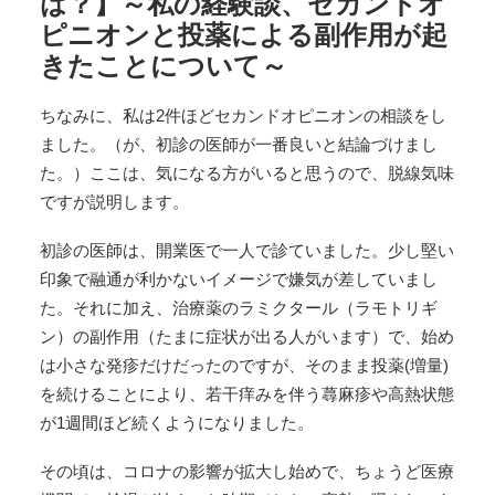
は？】～私の経験談、セカンドオ
ピニオンと投薬による副作用が起
きたことについて～
ちなみに、私は2件ほどセカンドオピニオンの相談をし
ました。（が、初診の医師が一番良いと結論づけまし
た。）ここは、気になる方がいると思うので、脱線気味
ですが説明します。
初診の医師は、開業医で一人で診ていました。少し堅い
印象で融通が利かないイメージで嫌気が差していまし
た。それに加え、治療薬のラミクタール（ラモトリギ
ン）の副作用（たまに症状が出る人がいます）で、始め
は小さな発疹だけだったのですが、そのまま投薬(増量)
を続けることにより、若干痒みを伴う蕁麻疹や高熱状態
が1週間ほど続くようになりました。
その頃は、コロナの影響が拡大し始めで、ちょうど医療