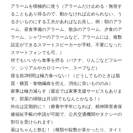
アラームを積極的に使う（アラームだけ止める・無視す
ることもあり得るので、動かなければ止められない、う
るさいものにする工夫があればなお良し。例：朝のアラ
ーム、昼食準備のアラーム、散歩のアラーム、夕食のア
ラーム、シャワーのアラームなど。アラームには、複数
設定ができるスマートスピーカーが手軽。不要になった
スマートフォンでも可。）
何でもいいから食事を摂る（バナナ、りんごなどフルー
ツ、シリアルやカロリーバー、スープなど）
寝る前2時間は極力食べない！（どうしてものときは脂
質・糖質・食物繊維を控え、消化に良いもののみ）
家事は極力減らす（最近では家事支援サービスもありま
す。部屋の掃除は月1回でもなんとかなる！）
外出は定期的に！（療養中半年になれば、精神障害者保
健福祉手帳の申請が可能で、公共交通機関やタクシーの
割引を受けられます）
薬はちゃんと飲む！（種類や錠数が多かったり、タイミ