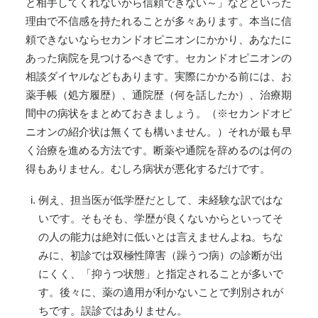
と相手してくれないから信頼できない～」などといった
理由で不信感を持たれることが多々あります。本当に信
頼できないならセカンドオピニオンにかかり、あなたに
あった病院を見つけるべきです。セカンドオピニオンの
相談ダイヤルなどもあります。実際にかかる前には、お
薬手帳（処方履歴）、通院歴（何を話したか）、治療期
間中の病状をまとめておきましょう。（※セカンドオピ
ニオンの紹介状は無くても構いません。）それが最も早
く治療を進める方法です。断薬や通院を辞めるのは何の
得もありません。むしろ病状が悪化するだけです。
例え、担当医が低学歴だとして、未経験な訳ではな
いです。そもそも、学歴が良くないからといってそ
の人の能力は絶対に低いとは言えませんよね。ちな
みに、初診では双極性障害（躁うつ病）の診断が出
にくく、「抑うつ状態」と指定されることが多いで
す。後々に、薬の適用が利かないことで判別されが
ちです。誤診ではありません。