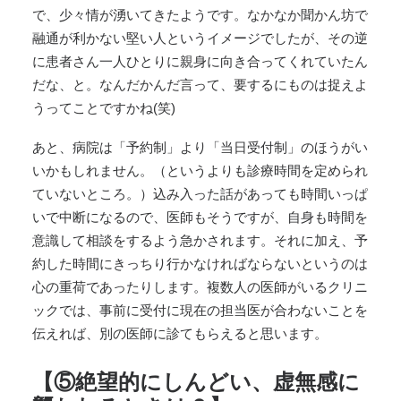
で、少々情が湧いてきたようです。なかなか聞かん坊で
融通が利かない堅い人というイメージでしたが、その逆
に患者さん一人ひとりに親身に向き合ってくれていたん
だな、と。なんだかんだ言って、要するにものは捉えよ
うってことですかね(笑)
あと、病院は「予約制」より「当日受付制」のほうがい
いかもしれません。（というよりも診療時間を定められ
ていないところ。）込み入った話があっても時間いっぱ
いで中断になるので、医師もそうですが、自身も時間を
意識して相談をするよう急かされます。それに加え、予
約した時間にきっちり行かなければならないというのは
心の重荷であったりします。複数人の医師がいるクリニ
ックでは、事前に受付に現在の担当医が合わないことを
伝えれば、別の医師に診てもらえると思います。
【⑤絶望的にしんどい、虚無感に