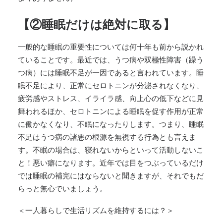
【②睡眠だけは絶対に取る】
一般的な睡眠の重要性については何十年も前から説かれ
ていることです。最近では、うつ病や双極性障害（躁う
つ病）には睡眠不足が一因であると言われています。睡
眠不足により、正常にセロトニンが分泌されなくなり、
疲労感やストレス、イライラ感、向上心の低下などに見
舞われるほか、セロトニンによる睡眠を促す作用が正常
に働かなくなり、不眠になったりします。つまり、睡眠
不足はうつ病の諸悪の根源を無視する行為とも言えま
す。不眠の場合は、寝れないからといって活動しないこ
と！悪い癖になります。近年では目をつぶっているだけ
では睡眠の補完にはならないと聞きますが、それでもだ
らっと無心でいましょう。
＜一人暮らしで生活リズムを維持するには？＞