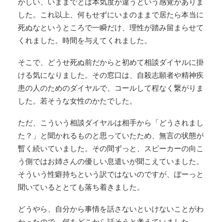
かしい、いままでとは本気度が違うという感覚がありま
した。これ以上、何もせずにいまのままで居たら本当に
死ぬなというところで一瞬だけ、理性が踏み留まらせて
くれました。時間を与えてくれました。
そこで、どうせ死ぬ前だからと初めて相談ダイヤルに掛
ける気になりました。その窓口は、自殺志願者や精神疾
患の人のためのダイヤルで、コールして程なく繋がりま
した。若そうな女性のかたでした。
ただ、こういう相談ダイヤルは相手から「どうされまし
た？」と聞かれるものと思っていたため、無言の状態が
暫く続いていました。その間ずっと、スピーカーの向こ
う側ではお姉さんの優しい息遣いが聞こえていました。
そういう性癖持ちという訳ではないのですが、ぼーっと
聞いているととても落ち着きました。
どうやら、自分から事情を話さないといけないことがわ
かったので、何をどこから話そうと考えていました。