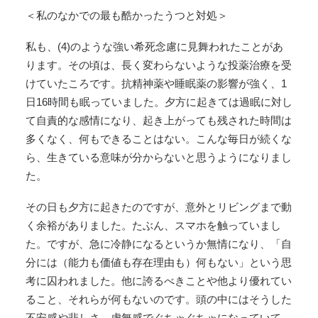
＜私のなかでの最も酷かったうつと対処＞
私も、(4)のような強い希死念慮に見舞われたことがあ
ります。その頃は、長く変わらないような投薬治療を受
けていたころです。抗精神薬や睡眠薬の影響が強く、1
日16時間も眠っていました。夕方に起きては過眠に対し
て自責的な感情になり、起き上がっても残された時間は
多くなく、何もできることはない。こんな毎日が続くな
ら、生きている意味が分からないと思うようになりまし
た。
その日も夕方に起きたのですが、意外とリビングまで動
く余裕がありました。たぶん、スマホを触っていまし
た。ですが、急に冷静になるというか無情になり、「自
分には（能力も価値も存在理由も）何もない」という思
考に囚われました。他に誇るべきことや他より優れてい
ること、それらが何もないのです。頭の中にはそうした
不安感や悲しさ、虚無感でぐちゃぐちゃになっていて、