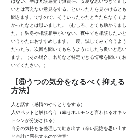
はない、半ば冗談感覚で無責任、安易な思いつきで正し
いとは言えない意見をする、といった方を見かけるとも
聞きます。ですので、そういったかたと当たらなくてよ
かったなとは思いました。（むしろ、とても助かりまし
た。）独身や相談相手がいない、夜中でも相談したいと
いうかたにおすすめします。一度、試してみて合うよう
だったら、次回も聞いてもらうようにしたら良いと思い
ます。（その場合、名前など特定できる情報を聞いてお
いてください。）
【⑥うつの気分をなるべく抑える
方法】
人と話す（感情のやりとりをする）
人やペットと触れ合う（幸せホルモンと言われるオキシ
トシンが分泌される）
自分の気持ちを整理して吐き出す（辛い記憶を思い出す
と余計に悪化するので注意）