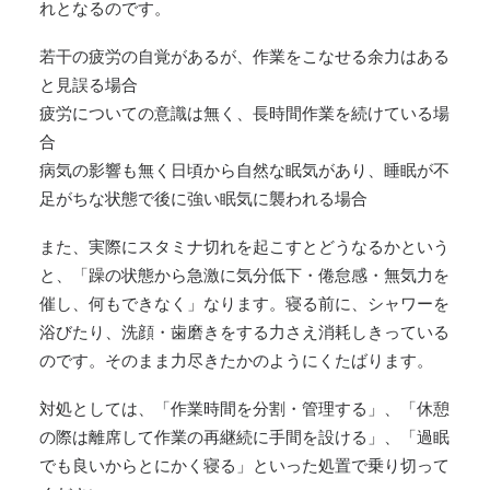
れとなるのです。
若干の疲労の自覚があるが、作業をこなせる余力はある
と見誤る場合
疲労についての意識は無く、長時間作業を続けている場
合
病気の影響も無く日頃から自然な眠気があり、睡眠が不
足がちな状態で後に強い眠気に襲われる場合
また、実際にスタミナ切れを起こすとどうなるかという
と、「躁の状態から急激に気分低下・倦怠感・無気力を
催し、何もできなく」なります。寝る前に、シャワーを
浴びたり、洗顔・歯磨きをする力さえ消耗しきっている
のです。そのまま力尽きたかのようにくたばります。
対処としては、「作業時間を分割・管理する」、「休憩
の際は離席して作業の再継続に手間を設ける」、「過眠
でも良いからとにかく寝る」といった処置で乗り切って