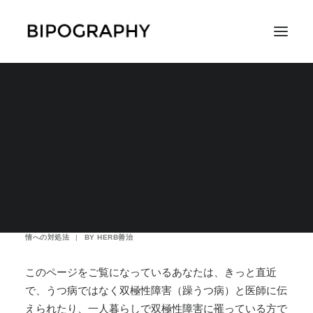
独身一人暮らしでも双
極性障害を改善できる7
SEARCH
つのこと
2021年3月7日
|
IN
医者・診察・治療
,
症状
,
躁状態の時の過ごし方
,
対策
,
う
つ状態の時の過ごし方
,
性格や気質
,
薬に関すること
,
コラムやエッセイ
,
負の感
情への対処法
|
BY
HERB善治
このページをご覧になっているあなたは、きっと直近
で、うつ病ではなく双極性障害（躁うつ病）と医師に伝
えられたり、
一人暮らしで双極性障害に罹っている方で