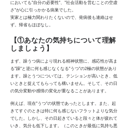
においても”自分の必要性”、”社会活動を営むことの空虚
さ”が心に引っかかる病巣でした。
実家とは極力関わりたくないので、発病後も連絡はせ
ず。帰省もほぼなし。
【①あなたの気持ちについて理解
しましょう】
まず、躁うつ病により現れる精神状態に、感応性が高ま
る”躁”と逆に何も感じなくなる”うつ”の2極の状態があり
ます。躁とうつについては、テンションが高いとき、低
いときと捉えてもらっても構いません。そして、その日
の気分変動や感情の変化が重なることがあります。
例えば、現在”うつ”の状態であったとします。また、起
きてすぐのときは特に何も感じないフラットよりな気分
でした。しかし、その日起きていると段々と体が疲れて
いき、気分も低下します。（このときが最低に気持ち悪