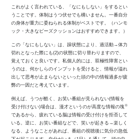
これがよく言われている、「なにもしない」をするとい
うことです。体制はうつ伏せでも構いません。一番自分
の身体が重力に委ねられる体制がベストです。（ハンモ
ック・大きなビーズクッションはおすすめできます。）
この「なにもしない」は、躁状態により、過活動→体力
切れとなった際にも(2)の状態に切り替わりますので、
覚えておくと良いです。私個人的には、双極性障害とい
うのは、何かしらのインプットを受けると、情報が溢れ
出して思考が止まらないといった頭の中の情報過多が疲
弊の一因だと考えています。
例えば、うつが酷く、お笑い番組が見られない(情報を
※
受け付けない)場合は、漫才というのが高度な情報の塊
であるから、疲れている脳は情報の受け付けを拒否して
いる。逆に、お笑い番組などで、笑いが起きる→楽しく
なる、ようなことがあれば、番組の視聴後に気分の急低
下が起こります。自分がいま（1日）を通して、頭の中