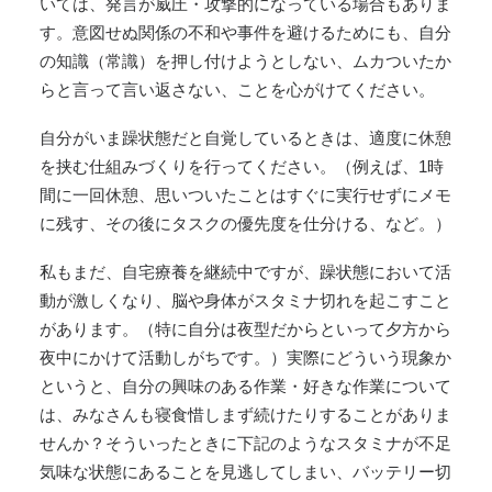
いては、発言が威圧・攻撃的になっている場合もありま
す。意図せぬ関係の不和や事件を避けるためにも、自分
の知識（常識）を押し付けようとしない、ムカついたか
らと言って言い返さない、ことを心がけてください。
自分がいま躁状態だと自覚しているときは、適度に休憩
を挟む仕組みづくりを行ってください。（例えば、1時
間に一回休憩、思いついたことはすぐに実行せずにメモ
に残す、その後にタスクの優先度を仕分ける、など。）
私もまだ、自宅療養を継続中ですが、躁状態において活
動が激しくなり、脳や身体がスタミナ切れを起こすこと
があります。（特に自分は夜型だからといって夕方から
夜中にかけて活動しがちです。）実際にどういう現象か
というと、自分の興味のある作業・好きな作業について
は、みなさんも寝食惜しまず続けたりすることがありま
せんか？そういったときに下記のようなスタミナが不足
気味な状態にあることを見逃してしまい、バッテリー切