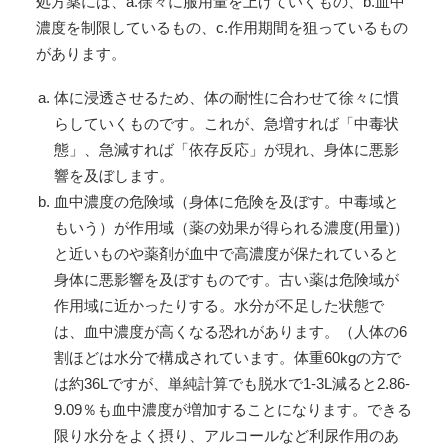
処方薬には、a.徐々に服用量を上げていくもの、b.血中
濃度を制限しているもの、c.作用期間を狙っているもの
があります。
体に浸透させるため、体の耐性に合わせて徐々に慣
らしていくものです。これが、急増すれば「中毒状
態」、急減すれば「依存反応」が現れ、身体に悪影
響を及ぼします。
血中濃度の危険域（身体に危険を及ぼす。中毒域と
もいう）が作用域（薬の効果が得られる濃度(用量)）
と近いものや薬剤が血中で高濃度が保たれていると
身体に悪影響を及ぼすものです。古い薬は危険域が
作用域に近かったりする。水分が不足した状態で
は、血中濃度が高くなる恐れがあります。（人体の6
割ほどは水分で構成されています。体重60kgの方で
は約36Lですが、単純計算でも脱水で1-3L減ると2.86-
9.09％も血中濃度が増加することになります。できる
限り水分をよく摂り、アルコールなど利尿作用のあ