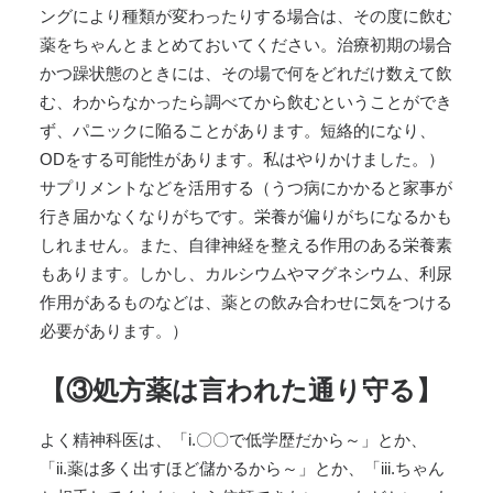
ングにより種類が変わったりする場合は、その度に飲む
薬をちゃんとまとめておいてください。治療初期の場合
かつ躁状態のときには、その場で何をどれだけ数えて飲
む、わからなかったら調べてから飲むということができ
ず、パニックに陥ることがあります。短絡的になり、
ODをする可能性があります。私はやりかけました。）
サプリメントなどを活用する（うつ病にかかると家事が
行き届かなくなりがちです。栄養が偏りがちになるかも
しれません。また、自律神経を整える作用のある栄養素
もあります。しかし、カルシウムやマグネシウム、利尿
作用があるものなどは、薬との飲み合わせに気をつける
必要があります。）
【③処方薬は言われた通り守る】
よく精神科医は、「i.〇〇で低学歴だから～」とか、
「ii.薬は多く出すほど儲かるから～」とか、「iii.ちゃん