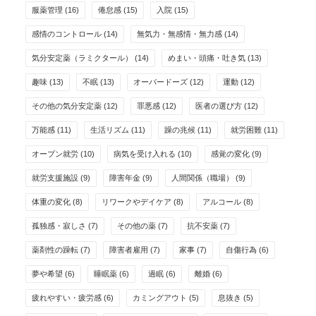
服薬管理
(16)
倦怠感
(15)
入院
(15)
感情のコントロール
(14)
無気力・無感情・無力感
(14)
気分安定薬（ラミクタール）
(14)
めまい・頭痛・吐き気
(13)
趣味
(13)
不眠
(13)
オーバードーズ
(12)
運動
(12)
その他の気分安定薬
(12)
罪悪感
(12)
医者の選び方
(12)
万能感
(11)
生活リズム
(11)
躁の兆候
(11)
就労困難
(11)
オープン就労
(10)
病気を受け入れる
(10)
感覚の変化
(9)
就労支援施設
(9)
障害年金
(9)
人間関係（職場）
(9)
体重の変化
(8)
リワークやデイケア
(8)
アルコール
(8)
孤独感・寂しさ
(7)
その他の薬
(7)
抗不安薬
(7)
薬剤性の躁転
(7)
障害者雇用
(7)
家事
(7)
自傷行為
(6)
夢や希望
(6)
睡眠薬
(6)
過眠
(6)
離婚
(6)
疲れやすい・疲労感
(6)
カミングアウト
(5)
息抜き
(5)