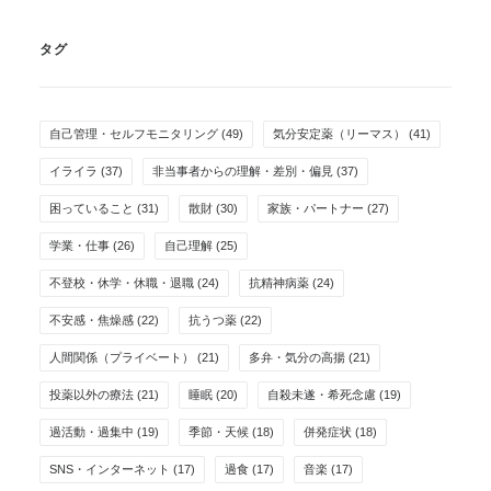
タグ
自己管理・セルフモニタリング
(49)
気分安定薬（リーマス）
(41)
イライラ
(37)
非当事者からの理解・差別・偏見
(37)
困っていること
(31)
散財
(30)
家族・パートナー
(27)
学業・仕事
(26)
自己理解
(25)
不登校・休学・休職・退職
(24)
抗精神病薬
(24)
不安感・焦燥感
(22)
抗うつ薬
(22)
人間関係（プライベート）
(21)
多弁・気分の高揚
(21)
投薬以外の療法
(21)
睡眠
(20)
自殺未遂・希死念慮
(19)
過活動・過集中
(19)
季節・天候
(18)
併発症状
(18)
SNS・インターネット
(17)
過食
(17)
音楽
(17)