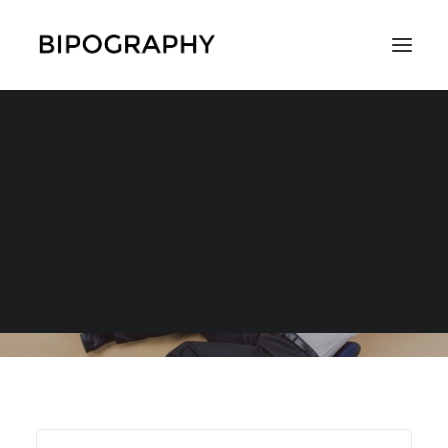
病気と生きる・向き合
う
SEARCH