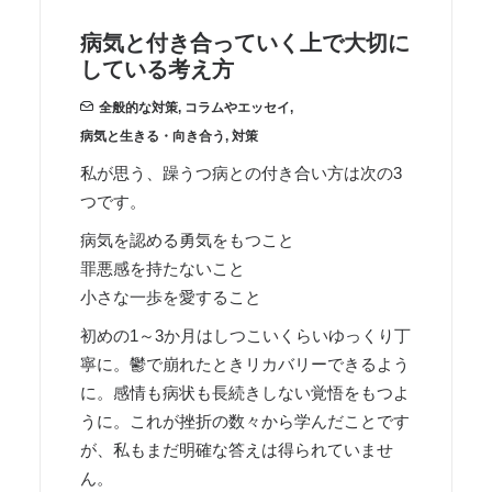
病気と付き合っていく上で大切に
している考え方
全般的な対策
,
コラムやエッセイ
,
病気と生きる・向き合う
,
対策
私が思う、躁うつ病との付き合い方は次の3
つです。
病気を認める勇気をもつこと
罪悪感を持たないこと
小さな一歩を愛すること
初めの1～3か月はしつこいくらいゆっくり丁
寧に。鬱で崩れたときリカバリーできるよう
に。感情も病状も長続きしない覚悟をもつよ
うに。これが挫折の数々から学んだことです
が、私もまだ明確な答えは得られていませ
ん。