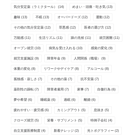
気分安定薬（ラミクタール）
(14)
めまい・頭痛・吐き気
(13)
趣味
(13)
不眠
(13)
オーバードーズ
(12)
運動
(12)
その他の気分安定薬
(12)
罪悪感
(12)
医者の選び方
(12)
万能感
(11)
生活リズム
(11)
躁の兆候
(11)
就労困難
(11)
オープン就労
(10)
病気を受け入れる
(10)
感覚の変化
(9)
就労支援施設
(9)
障害年金
(9)
人間関係（職場）
(9)
体重の変化
(8)
リワークやデイケア
(8)
アルコール
(8)
孤独感・寂しさ
(7)
その他の薬
(7)
抗不安薬
(7)
薬剤性の躁転
(7)
障害者雇用
(7)
家事
(7)
自傷行為
(6)
夢や希望
(6)
睡眠薬
(6)
過眠
(6)
離婚
(6)
疲れやすい・疲労感
(6)
カミングアウト
(5)
息抜き
(5)
クローズ就労
(5)
栄養・サプリメント
(5)
特例子会社
(4)
自立支援医療制度
(4)
新着ナレッジ
(2)
光トポグラフィー
(2)