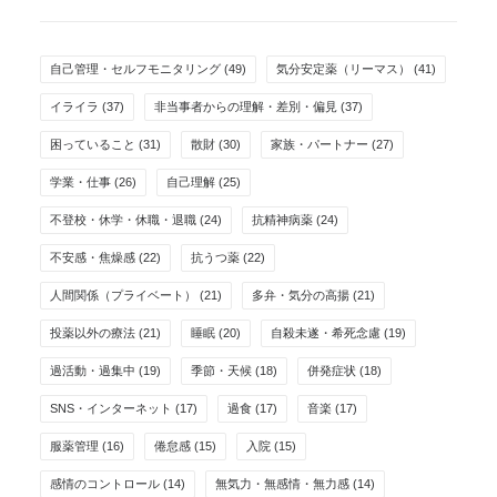
自己管理・セルフモニタリング
(49)
気分安定薬（リーマス）
(41)
イライラ
(37)
非当事者からの理解・差別・偏見
(37)
困っていること
(31)
散財
(30)
家族・パートナー
(27)
学業・仕事
(26)
自己理解
(25)
不登校・休学・休職・退職
(24)
抗精神病薬
(24)
不安感・焦燥感
(22)
抗うつ薬
(22)
人間関係（プライベート）
(21)
多弁・気分の高揚
(21)
投薬以外の療法
(21)
睡眠
(20)
自殺未遂・希死念慮
(19)
過活動・過集中
(19)
季節・天候
(18)
併発症状
(18)
SNS・インターネット
(17)
過食
(17)
音楽
(17)
服薬管理
(16)
倦怠感
(15)
入院
(15)
感情のコントロール
(14)
無気力・無感情・無力感
(14)