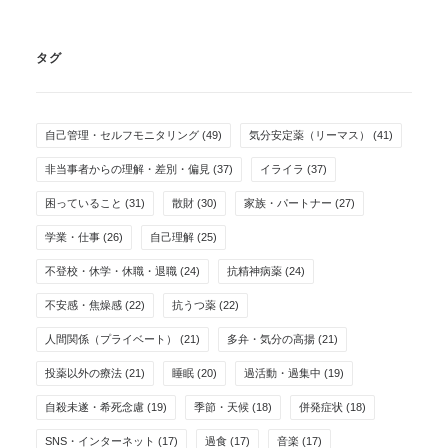
タグ
自己管理・セルフモニタリング
(49)
気分安定薬（リーマス）
(41)
非当事者からの理解・差別・偏見
(37)
イライラ
(37)
困っていること
(31)
散財
(30)
家族・パートナー
(27)
学業・仕事
(26)
自己理解
(25)
不登校・休学・休職・退職
(24)
抗精神病薬
(24)
不安感・焦燥感
(22)
抗うつ薬
(22)
人間関係（プライベート）
(21)
多弁・気分の高揚
(21)
投薬以外の療法
(21)
睡眠
(20)
過活動・過集中
(19)
自殺未遂・希死念慮
(19)
季節・天候
(18)
併発症状
(18)
SNS・インターネット
(17)
過食
(17)
音楽
(17)