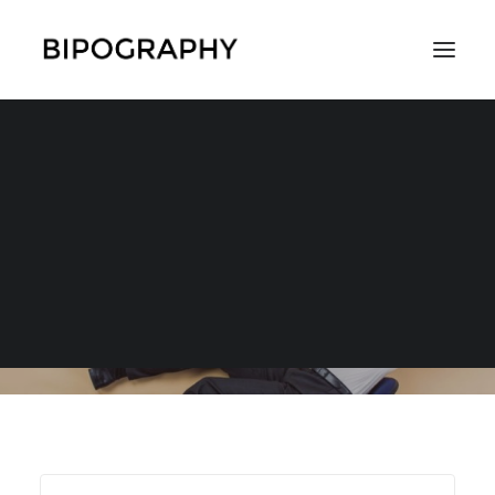
スキルやノウハウ
SEARCH