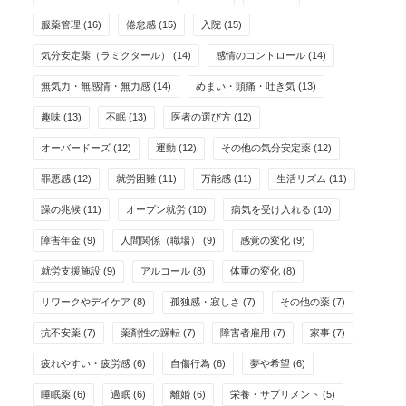
服薬管理
(16)
倦怠感
(15)
入院
(15)
気分安定薬（ラミクタール）
(14)
感情のコントロール
(14)
無気力・無感情・無力感
(14)
めまい・頭痛・吐き気
(13)
趣味
(13)
不眠
(13)
医者の選び方
(12)
オーバードーズ
(12)
運動
(12)
その他の気分安定薬
(12)
罪悪感
(12)
就労困難
(11)
万能感
(11)
生活リズム
(11)
躁の兆候
(11)
オープン就労
(10)
病気を受け入れる
(10)
障害年金
(9)
人間関係（職場）
(9)
感覚の変化
(9)
就労支援施設
(9)
アルコール
(8)
体重の変化
(8)
リワークやデイケア
(8)
孤独感・寂しさ
(7)
その他の薬
(7)
抗不安薬
(7)
薬剤性の躁転
(7)
障害者雇用
(7)
家事
(7)
疲れやすい・疲労感
(6)
自傷行為
(6)
夢や希望
(6)
睡眠薬
(6)
過眠
(6)
離婚
(6)
栄養・サプリメント
(5)